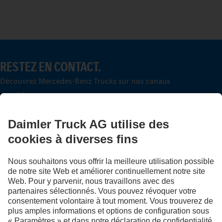
RESTEZ EN CONTACT.
Découvrez Mercedes-Benz Trucks sur nos canaux
numériques.
LANGUAGE
DE
FR
Fournisseur