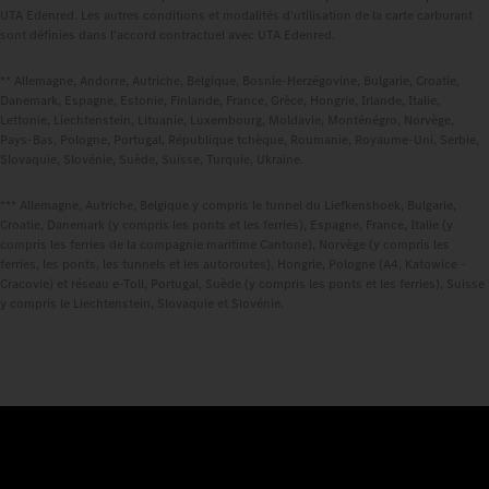
UTA Edenred. Les autres conditions et modalités d'utilisation de la carte carburant
sont définies dans l'accord contractuel avec UTA Edenred.
** Allemagne, Andorre, Autriche, Belgique, Bosnie-Herzégovine, Bulgarie, Croatie,
Danemark, Espagne, Estonie, Finlande, France, Grèce, Hongrie, Irlande, Italie,
Lettonie, Liechtenstein, Lituanie, Luxembourg, Moldavie, Monténégro, Norvège,
Pays-Bas, Pologne, Portugal, République tchèque, Roumanie, Royaume-Uni, Serbie,
Slovaquie, Slovénie, Suède, Suisse, Turquie, Ukraine.
*** Allemagne, Autriche, Belgique y compris le tunnel du Liefkenshoek, Bulgarie,
Croatie, Danemark (y compris les ponts et les ferries), Espagne, France, Italie (y
compris les ferries de la compagnie maritime Cantone), Norvège (y compris les
ferries, les ponts, les tunnels et les autoroutes), Hongrie, Pologne (A4, Katowice -
Cracovie) et réseau e-Toll, Portugal, Suède (y compris les ponts et les ferries), Suisse
y compris le Liechtenstein, Slovaquie et Slovénie.