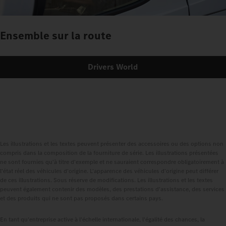
Ensemble sur la route
Drivers World
Les illustrations et les textes peuvent présenter des accessoires ou des options non
compris dans la composition de la fourniture de série. Les illustrations présentées
ne sont fournies qu'à titre d'exemple et ne sauraient correspondre obligatoirement à
l'état réel des véhicules d'origine. L'apparence des véhicules d'origine peut différer
de ces illustrations. Sous réserve de modifications. Les illustrations et les textes
peuvent également contenir des modèles, des prestations d'assistance, des services
et des produits qui ne sont pas proposés dans certains pays.
En tant qu'entreprise active à l'échelle internationale, l'égalité des chances, la