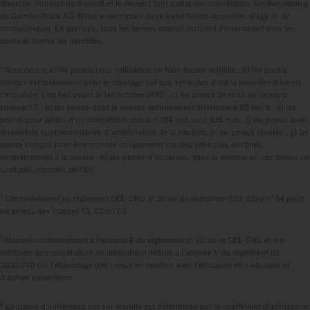
diversité, l'ouverture d'esprit et le respect font partie des convictions fondamentales
de Daimler Truck AG. Nous le montrons dans notre façon de penser, d'agir et de
communiquer. En principe, tous les termes choisis incluent évidemment tous les
sexes et toutes les identités.
1
Sont exclus a) les pneus pour utilisation en tout-terrain difficile ; b) les pneus
conçus exclusivement pour le montage sur des véhicules dont la première mise en
circulation a eu lieu avant le 1er octobre 1990 ; c) les pneus de roue de secours
compact T ; d) les pneus dont la vitesse autorisée est inférieure à 80 km/h ; e) les
pneus pour jantes d'un diamètre nominal ≤ 254 mm ou ≥ 635 mm ; f) les pneus avec
dispositifs supplémentaires d'amélioration de la traction, p. ex. pneus cloutés ; g) les
pneus conçus pour être montés uniquement sur des véhicules destinés
exclusivement à la course ; h) les pneus d'occasion, dans la mesure où ces pneus ne
sont pas importés de l'UE.
2
Conformément au règlement CEE-ONU n° 30 ou au règlement CEE-ONU n° 54 pour
les pneus des classes C1, C2 ou C3
3
Mesuré conformément à l'annexe 6 du règlement n° 117 de la CEE-ONU et à la
méthode de comparaison en laboratoire définie à l'annexe V du règlement UE
2020/740 sur l'étiquetage des pneus en relation avec l'efficacité en carburant et
d'autres paramètres
4
La classe d'adhérence sur sol mouillé est déterminée par le coefficient d'adhérence