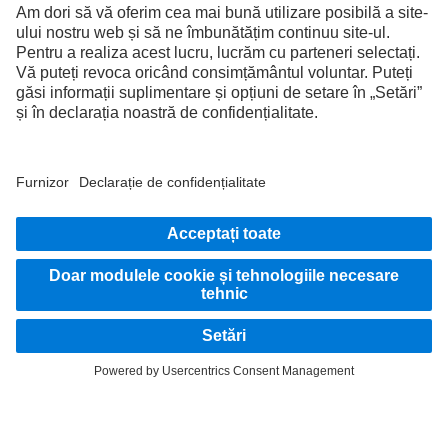
pentru conducerea în siguranță a vehiculului rămâne întotdeauna în întregime în
sarcina șoferului sau a șoferiței.
ÎNTOTDEAUNA CONECTAT.
Descoperă Mercedes‑Benz Trucks pe canalele noastre
digitale.
Furnizor
Protecţia Datelor