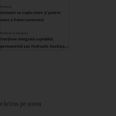
Puternic
motoare cu cuplu mare și putere
mare a frânei motorului
Puternic la tracțiune
tracțiune integrală cuplabilă,
permanentă sau Hydraulic Auxilary
Drive
eActros pe șosea