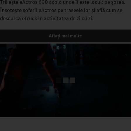
Trăiește eActros 600 acolo unde îi este locul: pe șosea.
Însoțește șoferii eActros pe traseele lor și află cum se
descurcă eTruck în activitatea de zi cu zi.
Aflați mai multe