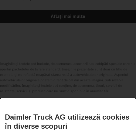
Aflați mai multe
Imaginile și textele pot include, de asemenea, accesorii sau echipări speciale care nu
aparțin pachetului de livrare standard. Imaginile prezentate sunt doar cu titlu de
exemplu și nu reflectă neapărat starea reală a autovehiculelor originale. Aspectul
autovehiculelor originale poate fi diferit de cel din aceste imagini. Sub rezerva
modificărilor. Imaginile și textele pot conține, de asemenea, tipuri, servicii de
asistență, servicii și produse care nu sunt disponibile în anumite țări.
În calitate de companie cu activitate internațională, egalitatea de șanse, diversitatea,
transparența și respectul fac parte din valorile fundamentale ale Daimler Truck AG.
Demonstrăm acest lucru prin modul în care gândim, acționăm și comunicăm. În
principiu, toți termenii selectați includ, desigur, toate genurile și identitățile.
1
Sistemele de asistență pot doar să asiste șoferii și șoferițele. Responsabilitatea