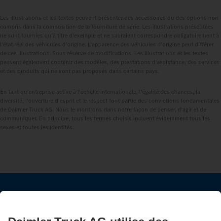
Les illustrations et les textes peuvent présenter des accessoires ou des options non
compris dans la composition de la fourniture de série. Les illustrations présentées
ne sont fournies qu'à titre d'exemple et ne sauraient correspondre obligatoirement à
l'état réel des véhicules d'origine. L'apparence des véhicules d'origine peut différer
de ces illustrations. Sous réserve de modifications. Les illustrations et les textes
peuvent également contenir des modèles, des prestations d'assistance, des services
et des produits qui ne sont pas proposés dans certains pays.
En tant qu'entreprise active à l'échelle internationale, l'égalité des chances, la
diversité, l'ouverture d'esprit et le respect font partie des convictions fondamentales
de Daimler Truck AG. Nous le montrons dans notre façon de penser, d'agir et de
communiquer. En principe, tous les termes choisis incluent évidemment tous les
sexes et toutes les identités.
RESTEZ EN CONTACT.
Découvrez Mercedes‑Benz Trucks sur nos canaux