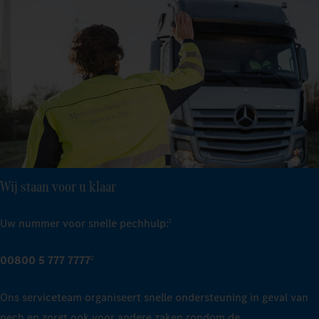
Wij staan voor u klaar
Uw nummer voor snelle pechhulp:
1
00800 5 777 7777
2
Ons serviceteam organiseert snelle ondersteuning in geval van
pech en zorgt ook voor andere zaken rondom de