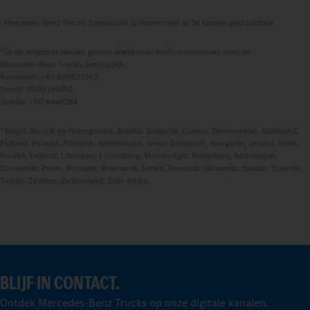
1
Mercedes‑Benz Trucks Service24h is momenteel in 34 landen beschikbaar.
2
In de volgende landen gelden afwijkende telefoonnummers voor de
Mercedes‑Benz Trucks Service24h:
Roemenië: +40 800672393
Servië: 0800 191053
Turkije: +90 4446284
3
België, Bosnië en Herzegovina, Brazilië, Bulgarije, Cyprus, Denemarken, Duitsland,
Estland, Finland, Frankrijk, Griekenland, Groot-Brittannië, Hongarije, Ierland, Italië,
Kroatië, Letland, Litouwen, Luxemburg, Montenegro, Nederland, Noorwegen,
Oostenrijk, Polen, Portugal, Roemenië, Servië, Slovenië, Slowakije, Spanje, Tsjechië,
Turkije, Zweden, Zwitserland, Zuid-Afrika.
BLIJF IN CONTACT.
Ontdek Mercedes-Benz Trucks op onze digitale kanalen.