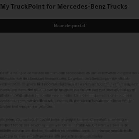
My TruckPoint for Mercedes‑Benz Trucks
Naar de portal
De afbeeldingen en teksten kunnen ook accessoires en opties bevatten die geen deel
uitmaken van de standaard leveromvang. De getoonde afbeeldingen zijn slechts
voorbeelden en geven niet noodzakelijkerwijs de werkelijke toestand van de originele
voertuigen weer. Het uiterlijk van de originele voertuigen kan van deze afbeeldingen
afwijken. Wijzigingen zijn onder voorbehoud. De afbeeldingen en teksten kunnen
eveneens types, servicediensten, services en producten bevatten die in sommige
landen niet worden aangeboden.
Als internationaal actief bedrijf behoren gelijke kansen, diversiteit, openheid en
respect tot de basisovertuigingen van Daimler Truck AG. Dit laten we zien in de
manier waarop we denken, handelen en communiceren. In principe omvatten alle
gekozen termen vanzelfsprekend alle geslachten en identiteiten.