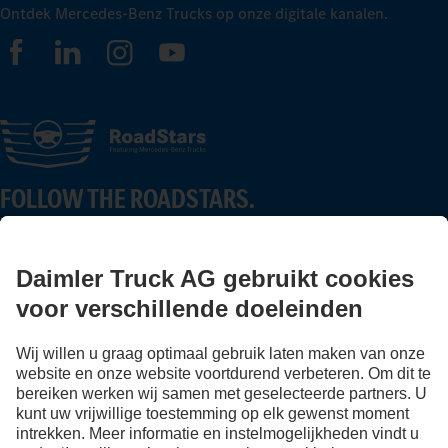
Ontdek Mercedes-Benz Trucks op onze digitale kanalen.
FOLLOW THE ROADSTARS.
Deel nu ervaringen met andere truckers.
Stap in
Aanbieder