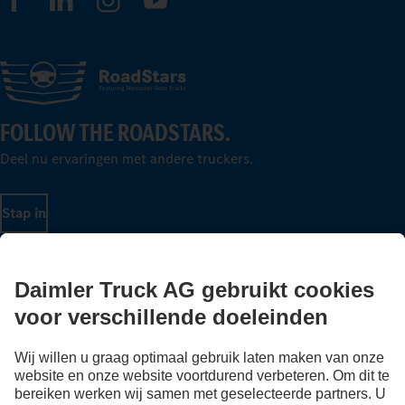
FOLLOW THE ROADSTARS.
Deel nu ervaringen met andere truckers.
Stap in
Aanbieder
Privacy Statement
Disclaimer