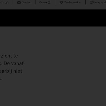
t Login
Contact
Career
Dealer zoeken
Nederland
zicht te
s. De vanaf
arbij niet
k.