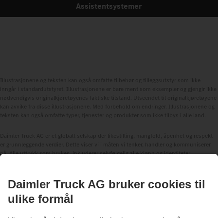
Assistentsystemer
Illustrasjonene og teksten kan også omfatte tilbehør og tilleggsutstyr som ikke
inngår i standardutstyret. Illustrasjonene er bare ment som eksempler og gjengir ikke
nødvendigvis originalkjøretøyenes faktiske tilstand. Utseendet til originalkjøretøyene
kan avvike fra disse illustrasjonene. Med forbehold om endringer. Illustrasjonene og
teksten kan også omfatte typer, tjenester og produkter som ikke tilbys i alle land.
Daimler Truck AG er et globalt selskap der likestilling, mangfold, åpenhet og respekt
er grunnleggende verdier. Dette viser vi i måten vi tenker, handler og kommuniserer
på. Alle uttrykk som brukes, inkluderer selvfølgelig alle kjønn og identiteter.