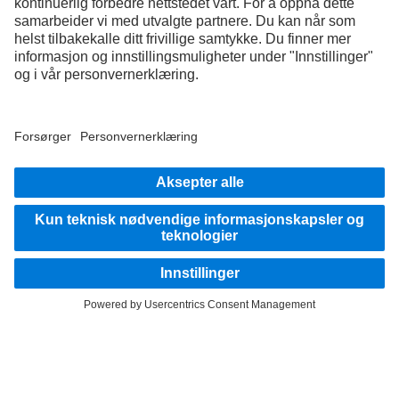
Daimler Truck AG er et globalt selskap der likestilling, mangfold, åpenhet og respekt
er grunnleggende verdier. Dette viser vi i måten vi tenker, handler og kommuniserer
på. Alle uttrykk som brukes, inkluderer selvfølgelig alle kjønn og identiteter.
1
Assistansesystemer kan kun støtte sjåfører. Ansvaret for sikker føring av kjøretøyet
ligger alltid fullt ut hos sjåføren.
HOLD KONTAKTEN.
Bli kjent med Mercedes-Benz Trucks i våre digitale kanaler.
Tilbyder