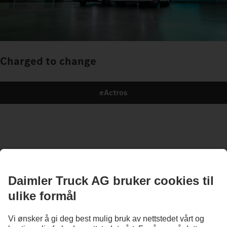
Charged to change
eActros
Illustrasjonene og teksten kan også omfatte tilbehør og tilleggsutstyr som ikke
inngår i standardutstyret. Illustrasjonene er bare ment som eksempler og gjengir ikke
nødvendigvis originalkjøretøyenes faktiske tilstand. Utseendet til originalkjøretøyene
kan avvike fra disse illustrasjonene. Med forbehold om endringer. Illustrasjonene og
teksten kan også omfatte typer, tjenester og produkter som ikke tilbys i alle land.