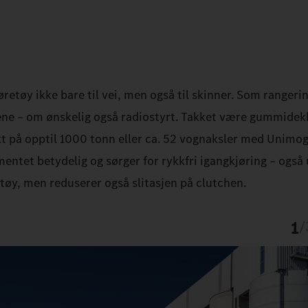
retøy ikke bare til vei, men også til skinner. Som rangeri
ne – om ønskelig også radiostyrt. Takket være gummide
kt på opptil 1000 tonn eller ca. 52 vognaksler med Unimog
entet betydelig og sørger for rykkfri igangkjøring – også
etøy, men reduserer også slitasjen på clutchen.
1
/