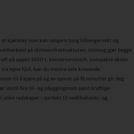
u et kjøretøy som kan rangere tung tilhengervekt og
eholdsarbeid på skinneinfrastrukturen. Unimog gjør begge
raft på opptil 1000 t, konverterclutch, kompakte aksler
 via egne hjul, kan du mestre selv krevende
ten til å kjøre på og av sporet på få minutter gir deg
 gjør inntil fire til- og påyggingsrom samt kraftige
ulike redskaper – perfekt til vedlikeholds- og