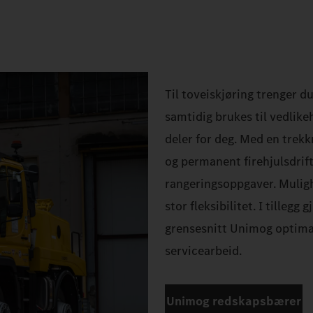
Til toveiskjøring trenger d
samtidig brukes til vedlik
deler for deg. Med en trekk
og permanent firehjulsdrift
rangeringsoppgaver. Mulighe
stor fleksibilitet. I tillegg
grensesnitt Unimog optimal 
servicearbeid.
Unimog redskapsbærer