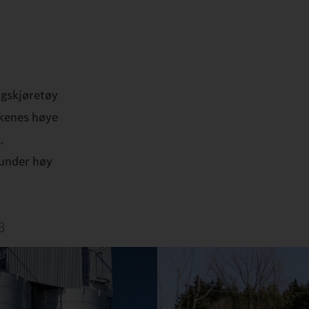
ngskjøretøy
kkenes høye
.
 under høy
3