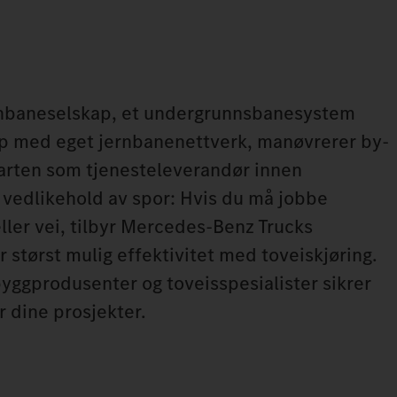
ernbaneselskap, et undergrunnsbanesystem
kap med eget jernbanenettverk, manøvrerer by-
 farten som tjenesteleverandør innen
 vedlikehold av spor: Hvis du må jobbe
eller vei, tilbyr Mercedes‑Benz Trucks
 størst mulig effektivitet med toveiskjøring.
ggprodusenter og toveisspesialister sikrer
r dine prosjekter.