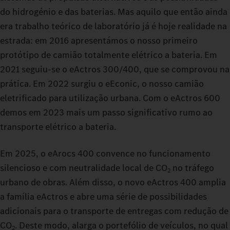
do hidrogénio e das baterias. Mas aquilo que então ainda
era trabalho teórico de laboratório já é hoje realidade na
estrada: em 2016 apresentámos o nosso primeiro
protótipo de camião totalmente elétrico a bateria. Em
2021 seguiu‑se o eActros 300/400, que se comprovou na
prática. Em 2022 surgiu o eEconic, o nosso camião
eletrificado para utilização urbana. Com o eActros 600
demos em 2023 mais um passo significativo rumo ao
transporte elétrico a bateria.
Em 2025, o eArocs 400 convence no funcionamento
silencioso e com neutralidade local de CO
no tráfego
2
urbano de obras. Além disso, o novo eActros 400 amplia
a família eActros e abre uma série de possibilidades
adicionais para o transporte de entregas com redução de
CO
. Deste modo, alarga o portefólio de veículos, no qual
2