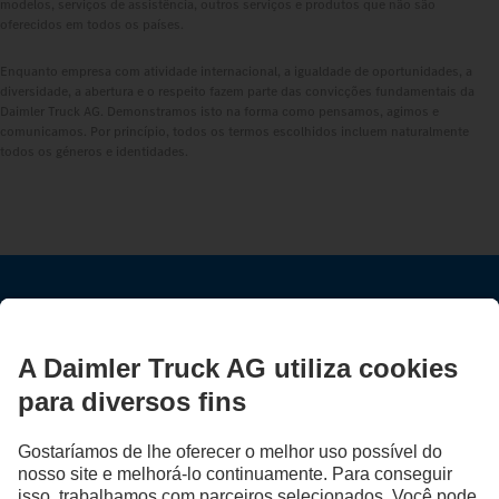
modelos, serviços de assistência, outros serviços e produtos que não são
oferecidos em todos os países.
Enquanto empresa com atividade internacional, a igualdade de oportunidades, a
diversidade, a abertura e o respeito fazem parte das convicções fundamentais da
Daimler Truck AG. Demonstramos isto na forma como pensamos, agimos e
comunicamos. Por princípio, todos os termos escolhidos incluem naturalmente
todos os géneros e identidades.
MANTENHA-SE EM CONTACTO.
Descubra a Mercedes-Benz Trucks nos nossos canais digitais.