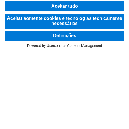
FOLLOW THE ROADSTARS.
Partilhe agora experiências com outros camionistas.
Avançar agora
Fornecedor
Proteção de Dados
Avisos Legais