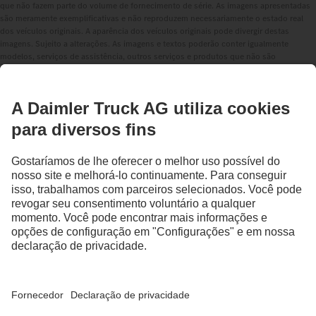
que não fazem parte do volume de fornecimento de série. As imagens apresentadas
são meramente exemplificativas e não reproduzem necessariamente o estado real
dos veículos originais. A aparência dos veículos originais pode divergir destas
imagens. Sujeito a alterações. As imagens e textos poderão conter igualmente
modelos, serviços de assistência, outros serviços e produtos que não são
oferecidos em todos os países.
Enquanto empresa com atividade internacional, a igualdade de oportunidades, a
diversidade, a abertura e o respeito fazem parte das convicções fundamentais da
Daimler Truck AG. Demonstramos isto na forma como pensamos, agimos e
comunicamos. Por princípio, todos os termos escolhidos incluem naturalmente
todos os géneros e identidades.
MANTENHA-SE EM CONTACTO.
Descubra a Mercedes-Benz Trucks nos nossos canais digitais.