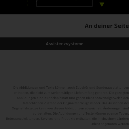
An deiner Seite
Assistenzsysteme
Die Abbildungen und Texte können auch Zubehör und Sonderausstattungen
enthalten, die nicht zum serienmäßigen Lieferumfang gehören. Die gezeigten
Abbildungen sind nur beispielhaft und geben nicht notwendigerweise den
tatsächlichen Zustand der Originalfahrzeuge wieder. Das Aussehen der
Originalfahrzeuge kann von diesen Abbildungen abweichen. Änderungen sind
vorbehalten. Die Abbildungen und Texte können ebenso Typen,
Betreuungsleistungen, Services und Produkte enthalten, die in einzelnen Ländern
nicht angeboten werden.