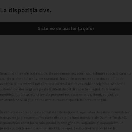
La dispoziția dvs.
Sisteme de asistență șofer
Imaginile și textele pot include, de asemenea, accesorii sau echipări speciale care nu
aparțin pachetului de livrare standard. Imaginile prezentate sunt doar cu titlu de
exemplu și nu reflectă neapărat starea reală a autovehiculelor originale. Aspectul
autovehiculelor originale poate fi diferit de cel din aceste imagini. Sub rezerva
modificărilor. Imaginile și textele pot conține, de asemenea, tipuri, servicii de
asistență, servicii și produse care nu sunt disponibile în anumite țări.
În calitate de companie cu activitate internațională, egalitatea de șanse, diversitatea,
transparența și respectul fac parte din valorile fundamentale ale Daimler Truck AG.
Demonstrăm acest lucru prin modul în care gândim, acționăm și comunicăm. În
principiu, toți termenii selectați includ, desigur, toate genurile și identitățile.