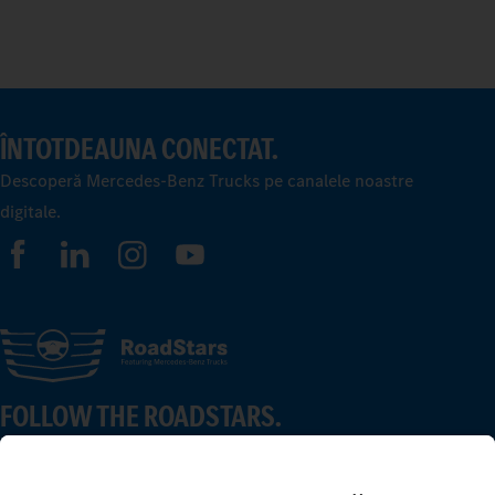
ÎNTOTDEAUNA CONECTAT.
Descoperă Mercedes-Benz Trucks pe canalele noastre
digitale.
FOLLOW THE ROADSTARS.
Împărtășește experiențele tale cu alți șoferi de camioane.