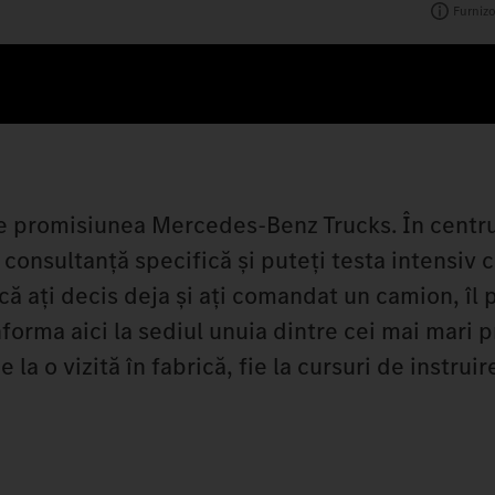
Furnizo
pe promisiunea Mercedes‑Benz Trucks. În centr
 consultanță specifică și puteți testa intensiv
că ați decis deja și ați comandat un camion, îl p
forma aici la sediul unuia dintre cei mai mari 
la o vizită în fabrică, fie la cursuri de instruir