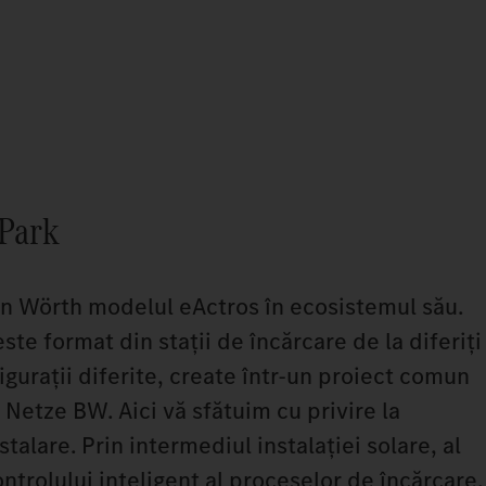
 Park
în Wörth modelul eActros în ecosistemul său.
ste format din stații de încărcare de la diferiți
igurații diferite, create într-un proiect comun
a Netze BW. Aici vă sfătuim cu privire la
talare. Prin intermediul instalației solare, al
ontrolului inteligent al proceselor de încărcare,