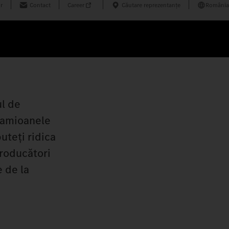
r
Contact
Career
Căutare reprezentanțe
România
ul de
 camioanele
uteți ridica
producători
e de la