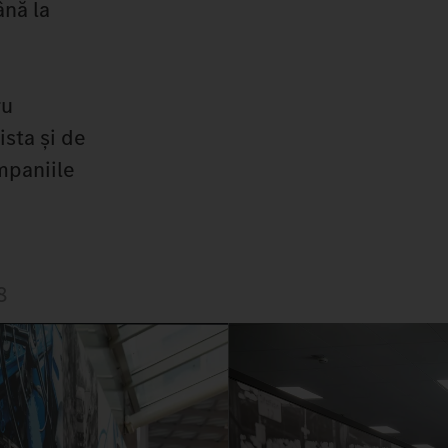
ână la
ru
ista și de
mpaniile
8