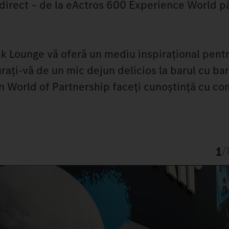
 direct – de la eActros 600 Experience World p
ck Lounge vă oferă un mediu inspirațional pent
urați-vă de un mic dejun delicios la barul cu bar
În World of Partnership faceți cunoștință cu co
1
/