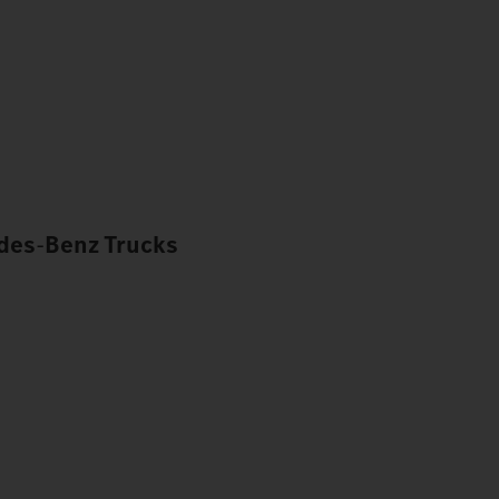
des
‑
Benz Trucks