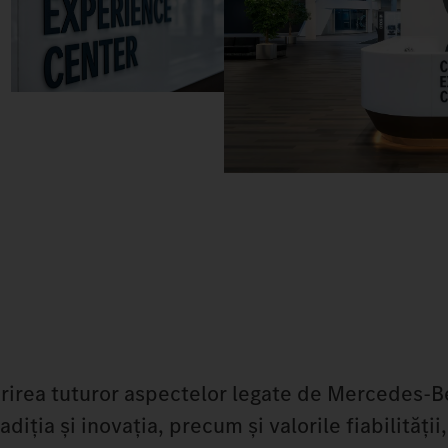
rea tuturor aspectelor legate de Mercedes-Be
iția și inovația, precum și valorile fiabilității,