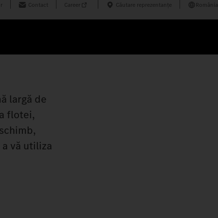
r
Contact
Career
Căutare reprezentanțe
România
ă largă de
 flotei,
 schimb,
a vă utiliza