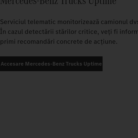
Mercedes‑Benz Trucks Uptime
Serviciul telematic monitorizează camionul dvs.
În cazul detectării stărilor critice, veți fi info
primi recomandări concrete de acțiune.
Accesare Mercedes‑Benz Trucks Uptime