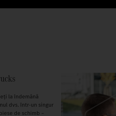
rucks
eți la îndemână
nul dvs. într-un singur
 piese de schimb –