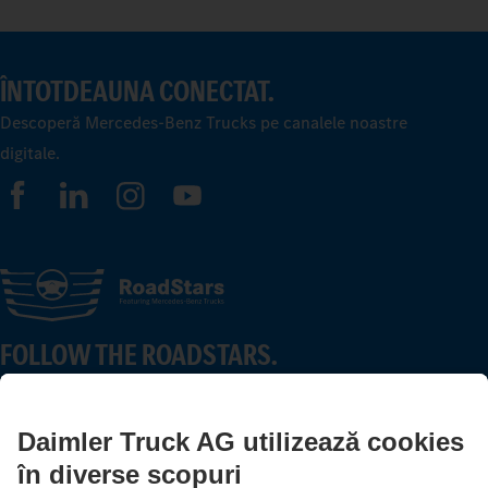
ÎNTOTDEAUNA CONECTAT.
Descoperă Mercedes-Benz Trucks pe canalele noastre
digitale.
FOLLOW THE ROADSTARS.
Împărtășește experiențele tale cu alți șoferi de camioane.
Intrare în sistem