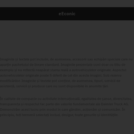
eEconic
Imaginile și textele pot include, de asemenea, accesorii sau echipări speciale care nu
aparțin pachetului de livrare standard. Imaginile prezentate sunt doar cu titlu de
exemplu și nu reflectă neapărat starea reală a autovehiculelor originale. Aspectul
autovehiculelor originale poate fi diferit de cel din aceste imagini. Sub rezerva
modificărilor. Imaginile și textele pot conține, de asemenea, tipuri, servicii de
asistență, servicii și produse care nu sunt disponibile în anumite țări.
În calitate de companie cu activitate internațională, egalitatea de șanse, diversitatea,
transparența și respectul fac parte din valorile fundamentale ale Daimler Truck AG.
Demonstrăm acest lucru prin modul în care gândim, acționăm și comunicăm. În
principiu, toți termenii selectați includ, desigur, toate genurile și identitățile.