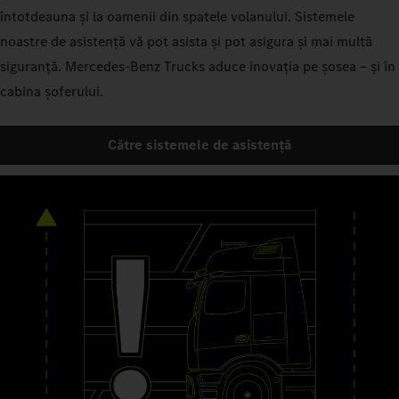
întotdeauna și la oamenii din spatele volanului. Sistemele
noastre de asistență vă pot asista și pot asigura și mai multă
siguranță. Mercedes‑Benz Trucks aduce inovația pe șosea – și în
cabina şoferului.
Către sistemele de asistență