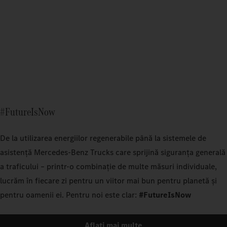
#FutureIsNow
De la utilizarea energiilor regenerabile până la sistemele de
asistență Mercedes‑Benz Trucks care sprijină siguranța generală
a traficului – printr-o combinație de multe măsuri individuale,
lucrăm în fiecare zi pentru un viitor mai bun pentru planetă și
pentru oamenii ei. Pentru noi este clar:
#FutureIsNow
Aflați mai multe