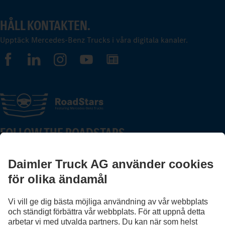
HÅLL KONTAKTEN.
Upptäck Mercedes-Benz Trucks i våra digitala kanaler.
FOLLOW THE ROADSTARS.
Utbyt erfarenheter med andra lastbilschaufförer nu.
Välkommen in