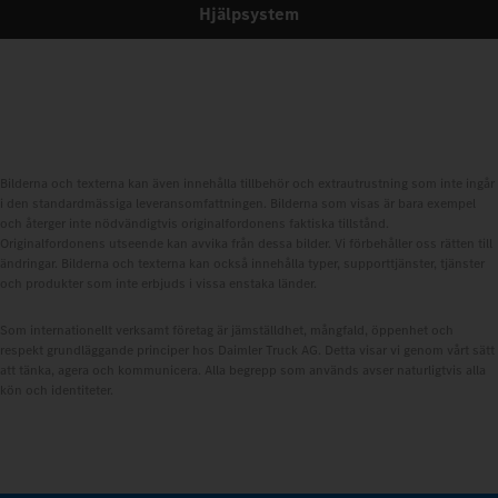
Hjälpsystem
Bilderna och texterna kan även innehålla tillbehör och extrautrustning som inte ingår
i den standardmässiga leveransomfattningen. Bilderna som visas är bara exempel
och återger inte nödvändigtvis originalfordonens faktiska tillstånd.
Originalfordonens utseende kan avvika från dessa bilder. Vi förbehåller oss rätten till
ändringar. Bilderna och texterna kan också innehålla typer, supporttjänster, tjänster
och produkter som inte erbjuds i vissa enstaka länder.
Som internationellt verksamt företag är jämställdhet, mångfald, öppenhet och
respekt grundläggande principer hos Daimler Truck AG. Detta visar vi genom vårt sätt
att tänka, agera och kommunicera. Alla begrepp som används avser naturligtvis alla
kön och identiteter.