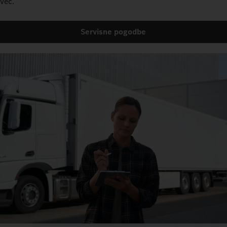
več.
Servisne pogodbe