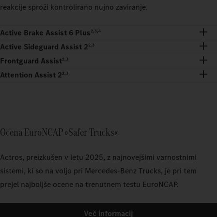
reakcije sproži kontrolirano nujno zaviranje.
Active Brake Assist 6 Plus
2,3,4
Active Sideguard Assist 2
2,3
Frontguard Assist
2,3
Attention Assist 2
2,3
Ocena EuroNCAP »Safer Trucks«
Actros, preizkušen v letu 2025, z najnovejšimi varnostnimi
sistemi, ki so na voljo pri Mercedes-Benz Trucks, je pri tem
prejel najboljše ocene na trenutnem testu EuroNCAP.
Več informacij