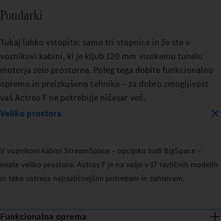
Poudarki
Tukaj lahko vstopite: samo tri stopnice in že ste v
voznikovi kabini, ki je kljub 120 mm visokemu tunelu
motorja zelo prostorna. Poleg tega dobite funkcionalno
opremo in preizkušeno tehniko – za dobro zmogljivost
vaš Actros F ne potrebuje ničesar več.
Veliko prostora
V voznikovi kabini StreamSpace – opcijsko tudi BigSpace –
imate veliko prostora. Actros F je na voljo v 17 različnih modelih
in tako ustreza najrazličnejšim potrebam in zahtevam.
Funkcionalna oprema