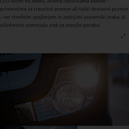
LED-lučmi na zadku, dvema različicama kabine –
primernima za tranzitni promet ali težki dostavni promet
– ter strešnim spojlerjem in zadnjimi usmerniki zraka, ki
učinkovito usmerjajo zrak za manjšo porabo.