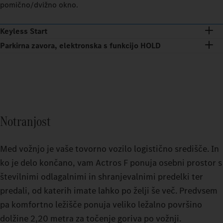
pomično/dvižno okno.
Keyless Start
Parkirna zavora, elektronska s funkcijo HOLD
Notranjost
Med vožnjo je vaše tovorno vozilo logistično središče. In
ko je delo končano, vam Actros F ponuja osebni prostor s
številnimi odlagalnimi in shranjevalnimi predelki ter
predali, od katerih imate lahko po želji še več. Predvsem
pa komfortno ležišče ponuja veliko ležalno površino
dolžine 2,20 metra za točenje goriva po vožnji.