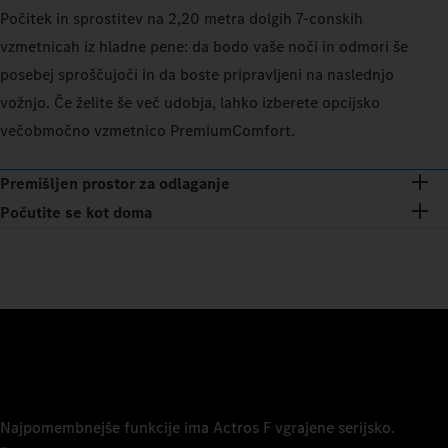
Počitek in sprostitev na 2,20 metra dolgih 7-conskih
vzmetnicah iz hladne pene: da bodo vaše noči in odmori še
posebej sproščujoči in da boste pripravljeni na naslednjo
vožnjo. Če želite še več udobja, lahko izberete opcijsko
večobmočno vzmetnico PremiumComfort.
Premišljen prostor za odlaganje
Počutite se kot doma
Najpomembnejše funkcije ima Actros F vgrajene serijsko.