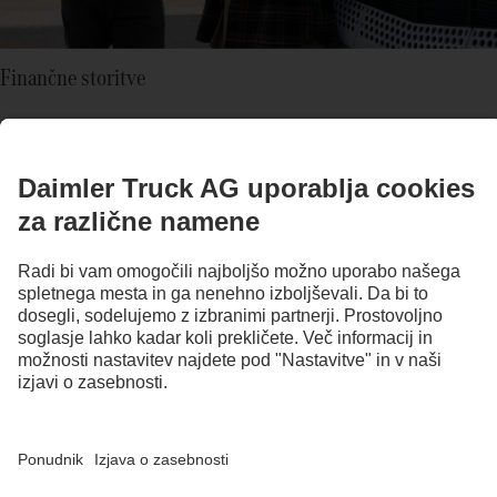
Finančne storitve
S prilagojenimi finančnimi storitvami družbe Daimler Truck
Financial Services: Ne glede na to, ali gre za uporabo ali
lastništvo vozila – Daimler Truck Financial Services ima
individualno rešitev za vaše tovorno vozilo in vaše poslovanje.
7
Izvedite več
Garancija
Poleg 12 mesečne garancije pri neomejenem številu prevoženih