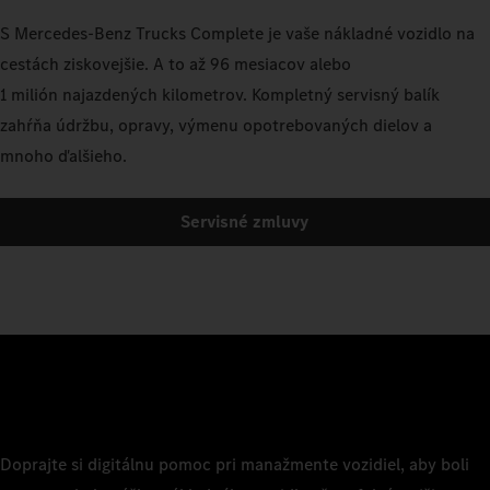
S Mercedes-Benz Trucks Complete je vaše nákladné vozidlo na
cestách ziskovejšie. A to až 96 mesiacov alebo
1 milión najazdených kilometrov. Kompletný servisný balík
zahŕňa údržbu, opravy, výmenu opotrebovaných dielov a
mnoho ďalšieho.
Servisné zmluvy
Doprajte si digitálnu pomoc pri manažmente vozidiel, aby boli