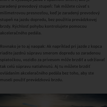
Nastavte váš Actros L do 500 t počas jazdy presne na režim,
zaradený prevodový stupeň: Tak môžete cúvať s
ktorý si vyžaduje vaša aktuálna trasa. S ECO, HEAVY alebo
milimetrovou presnosťou, keď je zaradený prevodový
MANUAL máte k dispozícii tri možnosti. Jemné manévre
stupeň na jazdu dopredu, bez použitia prevádzkovej
zvládnete vďaka kvapalinovej spojke v manévrovacom režime:
brzdy. Rýchlosť pohybu kontrolujete pomocou
Pretože s konštantným pohonom dokážete manévrovať aj s
akceleračného pedála.
veľmi ťažkým nákladom takmer bez opotrebovania rozjazdovej
spojky.
Rovnako je to aj naopak: Ak napríklad pri jazde z kopca
riadite jazdnú súpravu smerom dopredu so zaradenou
spiatočkou, vozidlo za prívesom môže brzdiť a udržiavať
tak celú súpravu natiahnutú. Aj tu môžete brzdiť
ovládaním akceleračného pedála bez toho, aby ste
museli použiť prevádzkovú brzdu.