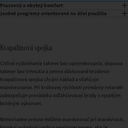
Pracovný a obytný komfort
Jazdné programy orientované na účel použitia
Kvapalinová spojka
Citlivé rozbiehanie takmer bez opotrebovania, doprava
takmer bez trhnutia a jemne dávkované brzdenie:
Kvapalinová spojka chráni náklad a uľahčuje
manévrovanie. Pri krokovej rýchlosti primárny retardér
zabezpečuje prevádzku odľahčovacej brzdy s vysokým
Relaxačné prestávky aj počas náročných trás: Vďaka kabíne
brzdným výkonom.
vodiča GigaSpace a BigSpace si môžete vybrať z dvoch
Prepínateľné jazdné režimy vám umožnia ešte presnejšie
priestranných možností.
riadenie vášho ťažkého nákladného vozidla. Či už pri jazdách
Mimoriadne presne môžete manévrovať pri manévroch,
naprázdno alebo pri vysokom zaťažení v náročnom teréne:
ktoré si vyžadujú jazdu v opačnom smere, ako je