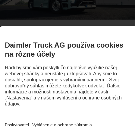
Nová podoba efektívnosti
Actros L
Obrázky a texty môžu obsahovať aj príslušenstvo a mimoriadnu výbavu, ktoré nie sú
súčasťou sériového rozsahu dodávky. Obrázky slúžia len na ilustráciu a nevyhnutne
nezobrazujú skutočný stav originálnych vozidiel. Vzhľad originálnych vozidiel sa
môže líšiť od vzhľadu vozidiel na obrázkoch. Zmeny sú vyhradené. Obrázky a texty
môžu obsahovať aj typy, podporné služby, servis a produkty, ktoré nie sú ponúkané
vo všetkých krajinách.