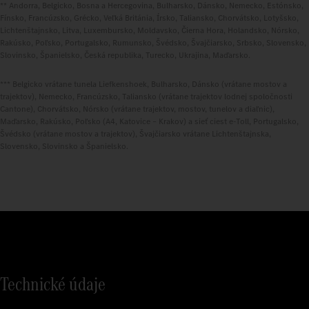
** Andorra, Belgicko, Bosna a Hercegovina, Bulharsko, Dánsko, Nemecko, Estónsko,
Fínsko, Francúzsko, Grécko, Veľká Británia, Írsko, Taliansko, Chorvátsko, Lotyšsko,
Lichtenštajnsko, Litva, Luxembursko, Moldavsko, Čierna Hora, Holandsko, Nórsko,
Rakúsko, Poľsko, Portugalsko, Rumunsko, Švédsko, Švajčiarsko, Srbsko, Slovensko,
Slovinsko, Španielsko, Česká republika, Turecko, Ukrajina, Maďarsko.
*** Belgicko vrátane tunela Liefkenshoek, Bulharsko, Dánsko (vrátane mostov a
trajektov), Nemecko, Francúzsko, Taliansko (vrátane trajektov lodnej spoločnosti
Cantone), Chorvátsko, Nórsko (vrátane trajektov, mostov, tunelov a diaľnic),
Maďarsko, Rakúsko, Poľsko (A4, Katovice – Krakov) a sieť ciest e-Toll, Portugalsko,
Švédsko (vrátane mostov a trajektov), Švajčiarsko vrátane Lichtenštajnska,
Slovensko, Slovinsko a Španielsko.
Technické údaje