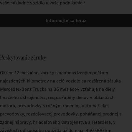
vaše nákladné vozidlo a vaše podnikanie.
1
Informujte sa teraz
Poskytovanie záruky
Okrem 12 mesačnej záruky s neobmedzeným počtom
najazdených kilometrov na celé vozidlo sa rozšírená záruka
Mercedes‑Benz Trucks na 36 mesiacov vzťahuje na diely
hnacieho ústrojenstva, resp. skupiny dielov v oblastiach
motora, prevodovky s ručným radením, automatickej
prevodovky, rozdeľovacej prevodovky, poháňanej prednej a
zadnej nápravy, hriadeľového ústrojenstva a retardéra, v
závislosti od spôsobu použitia až do max. 450 000 km.