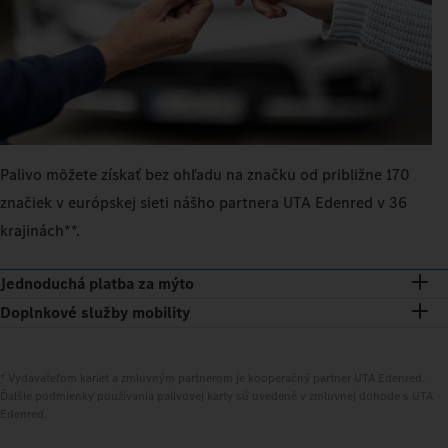
Palivo môžete získať bez ohľadu na značku od približne 170
značiek v európskej sieti nášho partnera UTA Edenred v 36
krajinách**.
Jednoduchá platba za mýto
Doplnkové služby mobility
* Vydavateľom kariet a zmluvným partnerom je kooperačný partner UTA Edenred.
Ďalšie podmienky používania palivovej karty sú uvedené v zmluvnej dohode s UTA
Edenred.