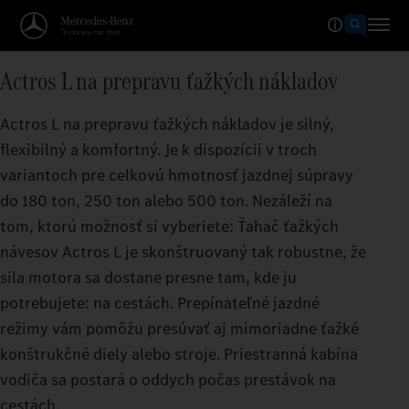
Actros L na prepravu ťažkých nákladov
Actros L na prepravu ťažkých nákladov je silný,
flexibilný a komfortný. Je k dispozícii v troch
variantoch pre celkovú hmotnosť jazdnej súpravy
do 180 ton, 250 ton alebo 500 ton. Nezáleží na
tom, ktorú možnosť si vyberiete: Ťahač ťažkých
návesov Actros L je skonštruovaný tak robustne, že
sila motora sa dostane presne tam, kde ju
potrebujete: na cestách. Prepínateľné jazdné
režimy vám pomôžu presúvať aj mimoriadne ťažké
konštrukčné diely alebo stroje. Priestranná kabína
vodiča sa postará o oddych počas prestávok na
cestách.