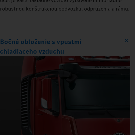
účel je vaše nákladné vozidlo vybavené mimoriadne
robustnou konštrukciou podvozku, odpruženia a rámu.
Bočné obloženie s vpustmi
chladiaceho vzduchu