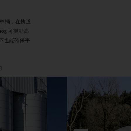
操控車輛，在軌道
g 可拖動高
載下也能確保平
3