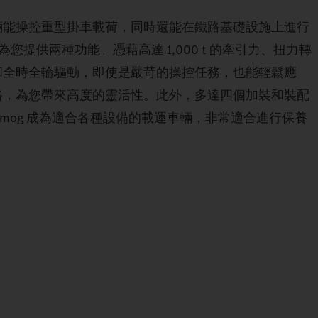
輛能操控重型掛車載荷，同時還能在鐵路基礎設施上進行
 為您提供兩種功能。憑藉高達 1,000 t 的牽引力、扭力轉
和全時全輪驅動，即使是嚴苛的操控任務，也能輕鬆應
路，為您帶來高度的靈活性。此外，多達四個加裝和裝配
imog 成為適合各種設備的載運車輛，非常適合進行保養