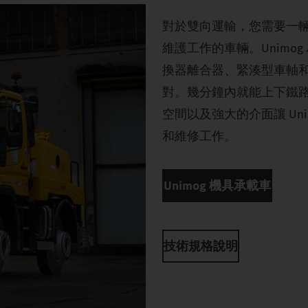
對於雙向運輸，您需要一
維護工作的車輛。Unimog
換器離合器、緊湊型車軸
對。幾分鐘內就能上下鐵
空間以及強大的介面讓 Un
和維修工作。
Unimog 機具承載車
技術規格說明