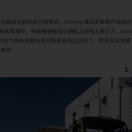
路，也能勝任鐵道任務的多功能車款。Unimog 機具承載車作為
線電遙控。仰賴橡膠輪胎在鋼軌上的強大牽引力，Unimo
軸。選配的扭力轉換器離合器可顯著提高起步扭力，即使在高負
器磨損。
1
/