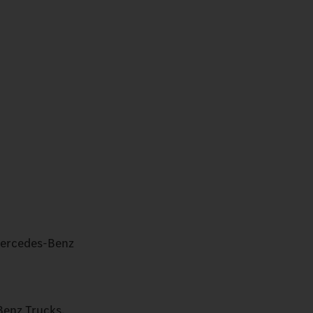
Mercedes‑Benz
enz Trucks.