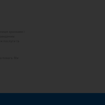
є лише зразками і
 наведеним
ож послуги та
а повага. Ми