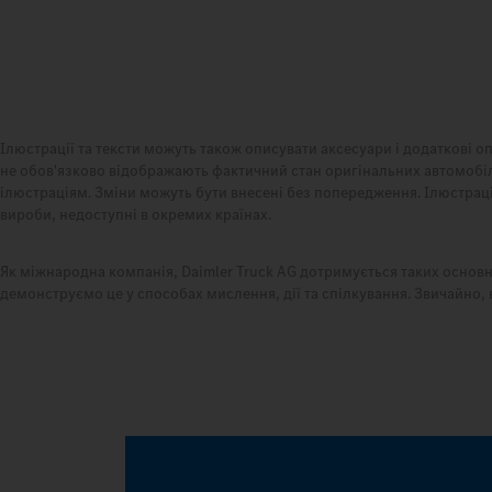
Ілюстрації та тексти можуть також описувати аксесуари і додаткові оп
не обов'язково відображають фактичний стан оригінальних автомобіл
ілюстраціям. Зміни можуть бути внесені без попередження. Ілюстрації
вироби, недоступні в окремих країнах.
Як міжнародна компанія, Daimler Truck AG дотримується таких основни
демонструємо це у способах мислення, дії та спілкування. Звичайно, 