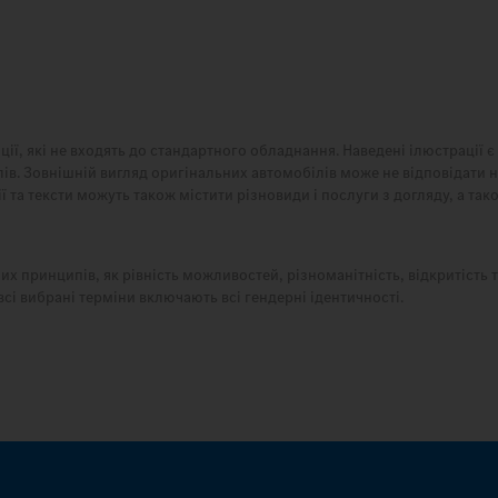
ції, які не входять до стандартного обладнання. Наведені ілюстрації 
ів. Зовнішній вигляд оригінальних автомобілів може не відповідати
 та тексти можуть також містити різновиди і послуги з догляду, а так
х принципів, як рівність можливостей, різноманітність, відкритість т
всі вибрані терміни включають всі гендерні ідентичності.