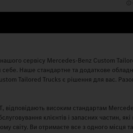
 нашого сервісу Mercedes‑Benz Custom Tailor
я себе. Наше стандартне та додаткове облад
stom Tailored Trucks є рішення для вас. Раз
TT, відповідають високим стандартам Merced
обслуговування клієнтів і запасних частин, як
му світу. Ви отримаєте все з одного місця т