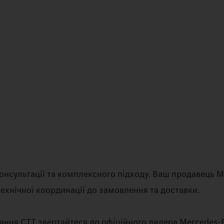
консультації та комплексного підходу. Ваш продавець 
ехнічної координації до замовлення та доставки.
ння CTT звертайтеся до офіційного дилера Mercedes‑B