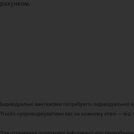
рахунком.
Індивідуальні вантажівки потребують індивідуальної 
Trucks супроводжуватиме вас на кожному етапі — від т
Для отримання додаткової інформації про переобладна