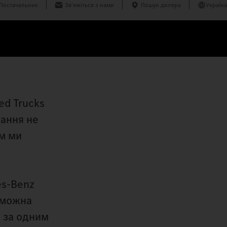
Постачальник
Зв'яжіться з нами
Пошук дилера
Україна
ed Trucks
нання не
ом ми
es‑Benz
і можна
а за одним