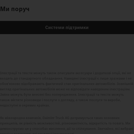
Ми поруч
Системи підтримки
Ілюстрації та тексти можуть також описувати аксесуари і додаткові опції, які не
входять до стандартного обладнання. Наведені ілюстрації є лише зразками і не
обов'язково відображають фактичний стан оригінальних автомобілів. Зовнішній
вигляд оригінальних автомобілів може не відповідати наведеним ілюстраціям.
Зміни можуть бути внесені без попередження. Ілюстрації та тексти можуть
також містити різновиди і послуги з догляду, а також послуги та вироби,
недоступні в окремих країнах.
Як міжнародна компанія, Daimler Truck AG дотримується таких основних
принципів, як рівність можливостей, різноманітність, відкритість та повага. Ми
демонструємо це у способах мислення, дії та спілкування. Звичайно, всі вибрані
терміни включають всі гендерні ідентичності.