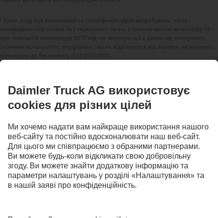
1
Запас ходу був визначений за специфічних умов випробувань: після
попередньої підготовки 4x2 седельного тягача з повною масою автопоїзду 40 т
при зовнішній температурі 20 °C під час експлуатації в далекому сполученні;
значення встановлено внутрішньо і може відрізнятися від значень, визначених
відповідно до Регламенту (ЄС) 2017/2400.
ЗАЛИШАЙТЕСЯ НА ЗВ'ЯЗКУ.
Відкрийте для себе Mercedes‑Benz Trucks на наших
цифрових платформах.