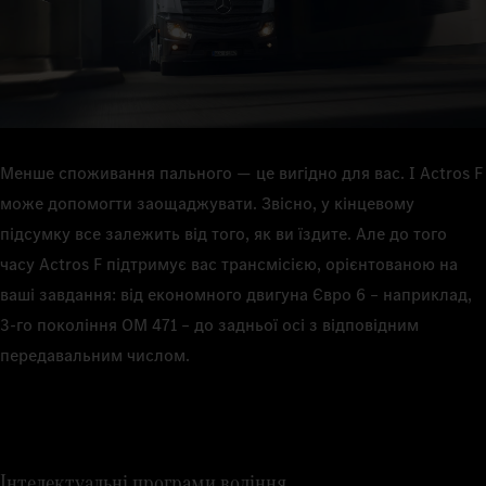
безліч додаткових функцій, таких як сидіння з клімат-
Powertrain Control може зменшити витрату пального на 5
1
контролем або Multimedia Cockpit, interactive.
відсотків
. Як на автомагістралі, так і на шосе.
Менше споживання пального — це вигідно для вас. І Actros F
може допомогти заощаджувати. Звісно, у кінцевому
підсумку все залежить від того, як ви їздите. Але до того
часу Actros F підтримує вас трансмісією, орієнтованою на
ваші завдання: від економного двигуна Євро 6 – наприклад,
3-го покоління OM 471 – до задньої осі з відповідним
передавальним числом.
Інтелектуальні програми водіння