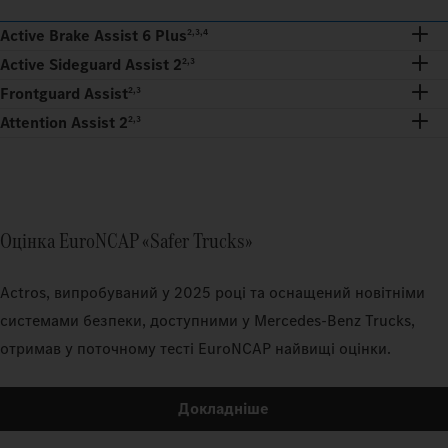
Active Brake Assist 6 Plus
2,3,4
Active Sideguard Assist 2
2,3
Frontguard Assist
2,3
Attention Assist 2
2,3
Оцінка EuroNCAP «Safer Trucks»
Actros, випробуваний у 2025 році та оснащений новітніми
системами безпеки, доступними у Mercedes-Benz Trucks,
отримав у поточному тесті EuroNCAP найвищі оцінки.
Докладніше