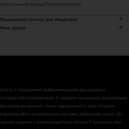
багатозонний матрац PremiumComfort.
Продуманий простір для зберігання
Наче вдома
Actros F оснащений найважливішими функціями в
стандартній комплектації. А завдяки численним додатковим
функціям ви можете точно задовольнити свої потреби.
Інформаційно-розважальна система, додаткове ліжко або
зручне сидіння з пневмопідвіскою: Actros F пропонує вам