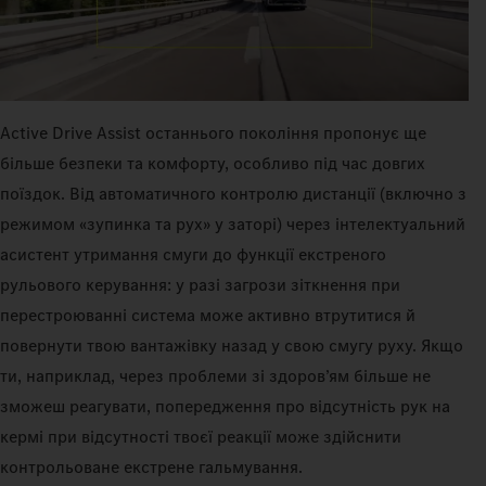
Active Drive Assist останнього покоління пропонує ще
більше безпеки та комфорту, особливо під час довгих
поїздок. Від автоматичного контролю дистанції (включно з
режимом «зупинка та рух» у заторі) через інтелектуальний
асистент утримання смуги до функції екстреного
рульового керування: у разі загрози зіткнення при
перестроюванні система може активно втрутитися й
повернути твою вантажівку назад у свою смугу руху. Якщо
ти, наприклад, через проблеми зі здоров’ям більше не
зможеш реагувати, попередження про відсутність рук на
кермі при відсутності твоєї реакції може здійснити
контрольоване екстрене гальмування.