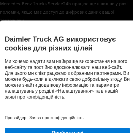
Mercedes‑Benz Trucks Service24h працює ще швидше у разі
поломки, якщо має доступ до цифрових даних вашої
вантажівки.
Докладніше