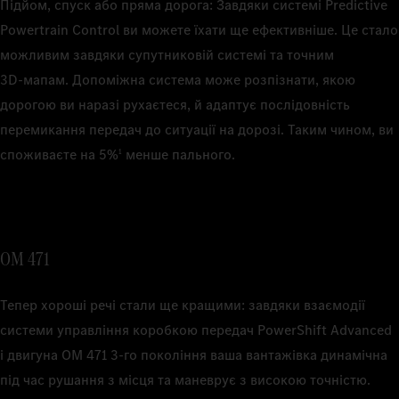
Підйом, спуск або пряма дорога: Завдяки системі Predictive
Powertrain Control ви можете їхати ще ефективніше. Це стало
можливим завдяки супутниковій системі та точним
3D‑мапам. Допоміжна система може розпізнати, якою
дорогою ви наразі рухаєтеся, й адаптує послідовність
перемикання передач до ситуації на дорозі. Таким чином, ви
1
споживаєте на 5%
менше пального.
OM 471
Тепер хороші речі стали ще кращими: завдяки взаємодії
системи управління коробкою передач PowerShift Advanced
і двигуна OM 471 3-го покоління ваша вантажівка динамічна
під час рушання з місця та маневрує з високою точністю.