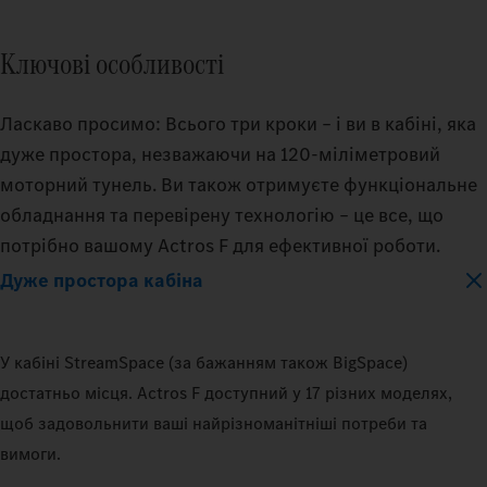
Ключові особливості
Ласкаво просимо: Всього три кроки – і ви в кабіні, яка
дуже простора, незважаючи на 120-міліметровий
моторний тунель. Ви також отримуєте функціональне
обладнання та перевірену технологію – це все, що
потрібно вашому Actros F для ефективної роботи.
Дуже простора кабіна
У кабіні StreamSpace (за бажанням також BigSpace)
достатньо місця. Actros F доступний у 17 різних моделях,
щоб задовольнити ваші найрізноманітніші потреби та
вимоги.