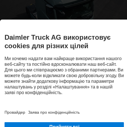
Гарантія
Окрім гарантії на 12 місяців з необмеженим пробігом на весь
автомобіль, розширена гарантія Mercedes-Benz Trucks на 36
місяців поширюється на деталі трансмісії або групи деталей
у таких сферах, як двигун, механічна коробка передач,
автоматична коробка передач, роздавальна коробка, ведучі
передні та задні мости, карданна передача та сповільнювач,