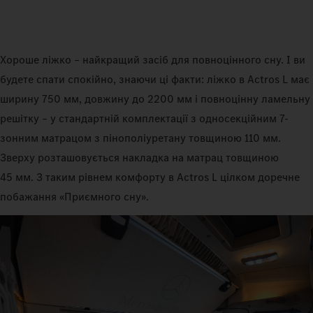
Хороше ліжко – найкращий засіб для повноцінного сну. І ви
будете спати спокійно, знаючи ці факти: ліжко в Actros L має
ширину 750 мм, довжину до 2200 мм і повноцінну ламельну
решітку – у стандартній комплектації з односекційним 7-
зонним матрацом з пінополіуретану товщиною 110 мм.
Зверху розташовується накладка на матрац товщиною
45 мм. З таким рівнем комфорту в Actros L цілком доречне
побажання «Приємного сну».