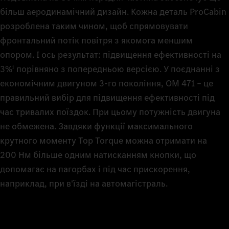
більш аеродинамічний дизайн. Кожна деталь ProCabin
розроблена таким чином, щоб спрямовувати
фронтальний потік повітря з якомога меншим
опором. І ось результат: підвищення ефективності на
3%
порівняно з попередньою версією. У поєднанні з
1
економічним двигуном 3‑го покоління, OM 471 – це
правильний вибір для підвищення ефективності під
час тривалих поїздок. При цьому потужність двигуна
не обмежена. Завдяки функції максимального
крутного моменту Top Torque можна отримати на
200 Нм більше одним натисканням кнопки, що
допомагає на пагорбах і під час прискорення,
наприклад, при в'їзді на автомагістраль.