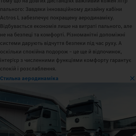
Тому що на довгих дистанціях важливий кожен літр
пального: Завдяки інноваційному дизайну кабіни
Actros L забезпечує покращену аеродинаміку.
Відбувається економія лише на витраті пального, але
не на безпеці та комфорті. Різноманітні допоміжні
системи дарують відчуття безпеки під час руху. А
оскільки спокійна подорож – це ще й відпочинок,
інтер'єр з численними функціями комфорту гарантує
спокій і розслаблення.
Стильна аеродинаміка