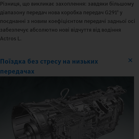
Різниця, що викликає захоплення: завдяки більшому
діапазону передач нова коробка передач G291
у
8
поєднанні з новим коефіцієнтом передачі задньої осі
забезпечує абсолютно нові відчуття від водіння
Actros L.
Поїздка без стресу на низьких
передачах