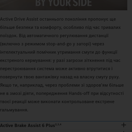
Active Drive Assist останнього покоління пропонує ще
більше безпеки та комфорту, особливо під час тривалих
поїздок. Від автоматичного регулювання дистанції
(включно з режимом stop-and-go у заторі) через
інтелектуальний помічник утримання смуги до функції
екстреного кермування: у разі загрози зіткнення під час
перестроювання система може активно втрутитися і
повернути твою вантажівку назад на власну смугу руху.
Якщо ти, наприклад, через проблеми зі здоров'ям більше
не в змозі діяти, попередження Hands-off при відсутності
твоєї реакції може виконати контрольоване екстрене
гальмування.
Active Brake Assist 6 Plus
2,3,4