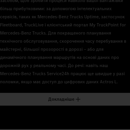
засобом, щоб зробити процеси навколо вашої вантажівки
більш прибутковими: за допомогою інтелектуальних
сервісів, таких як Mercedes‑Benz Trucks Uptime, застосунок
Fleetboard, TruckLive і клієнтський портал My TruckPoint for
Mercedes‑Benz Trucks. Для покращеного планування
технічного обслуговування, скорочення часу перебування в
майстерні, більшої прозорості в дорозі – або для
динамічного планування маршрутів на основі даних про
дорожній рух у реальному часі. До речі: навіть наш
Mercedes‑Benz Trucks Service24h працює ще швидше у разі
поломки, якщо має доступ до цифрових даних Actros L.
Докладніше