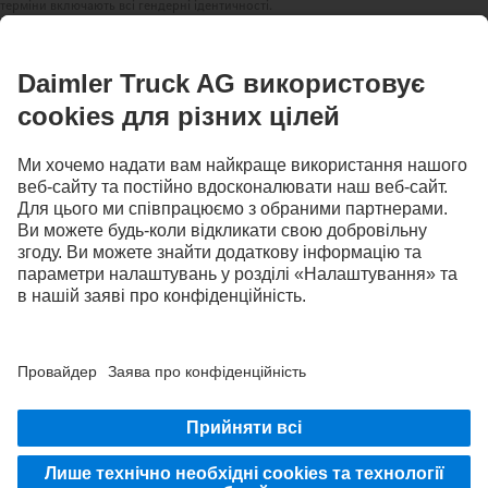
терміни включають всі гендерні ідентичності.
ЗАЛИШАЙТЕСЯ НА ЗВ'ЯЗКУ.
Відкрийте для себе Mercedes‑Benz Trucks на наших
цифрових платформах.
Постачальник послуг
Політика конфіденційності