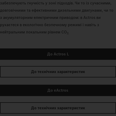
забезпечують гнучкість у зоні підходів. Чи то із сучасними,
довговічними та ефективними дизельними двигунами, чи то
з акумуляторним електричним приводом: в Actros ви
рухаєтеся в екологічно безпечному режимі і навіть з
нейтральним локальним рівнем CO
2.
До Actros L
До технічних характеристик
До eActros
До технічних характеристик