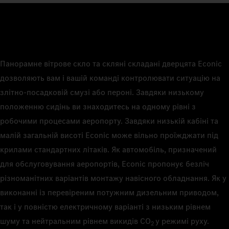
Панорамне вітрове скло та скляні складані дверцята Econic
дозволяють вам і вашій команді контролювати ситуацію на
злітно-посадковій смузі або пероні. Завдяки низькому
положенню сидінь ви знаходитесь на одному рівні з
робочими процесами аеропорту. Завдяки низькій кабіні та
малій загальній висоті Econic може вільно проїжджати під
крилами стандартних літаків. Як автомобіль, призначений
для обслуговування аеропортів, Econic пропонує безліч
різноманітних варіантів монтажу навісного обладнання. Як у
виконанні із перевіреним потужним дизельним приводом,
так і у повністю електричному варіанті з низьким рівнем
шуму та нейтральним рівнем викидів CO
у режимі руху.
2