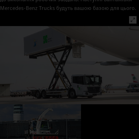
Mercedes‑Benz Trucks будуть вашою базою для цього.