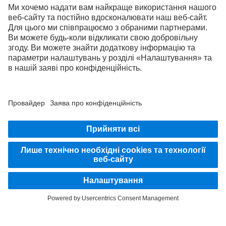
також містити різновиди і послуги з догляду, а також послуги та вироби,
недоступні в окремих країнах.
Як міжнародна компанія, Daimler Truck AG дотримується таких основних
принципів, як рівність можливостей, різноманітність, відкритість та повага. Ми
демонструємо це у способах мислення, дії та спілкування. Звичайно, всі вибрані
терміни включають всі гендерні ідентичності.
ЗАЛИШАЙТЕСЯ НА ЗВ'ЯЗКУ.
Відкрийте для себе Mercedes‑Benz Trucks на наших
цифрових платформах.