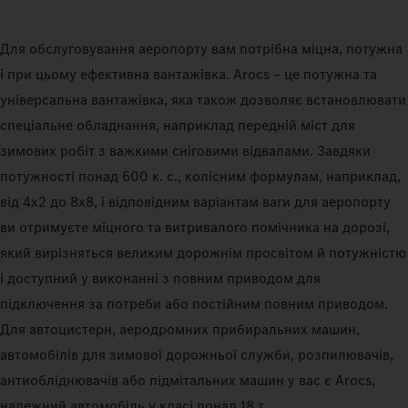
Для обслуговування аеропорту вам потрібна міцна, потужна
і при цьому ефективна вантажівка. Arocs – це потужна та
універсальна вантажівка, яка також дозволяє встановлювати
спеціальне обладнання, наприклад передній міст для
зимових робіт з важкими сніговими відвалами. Завдяки
потужності понад 600 к. с., колісним формулам, наприклад,
від 4x2 до 8x8, і відповідним варіантам ваги для аеропорту
ви отримуєте міцного та витривалого помічника на дорозі,
який вирізняться великим дорожнім просвітом й потужністю
і доступний у виконанні з повним приводом для
підключення за потреби або постійним повним приводом.
Для автоцистерн, аеродромних прибиральних машин,
автомобілів для зимової дорожньої служби, розпилювачів,
антиобліднювачів або підмітальних машин у вас є Arocs,
належний автомобіль у класі понад 18 т.