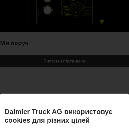
Ми поруч
Системи підтримки
Ілюстрації та тексти можуть також описувати аксесуари і додаткові опції, які не
входять до стандартного обладнання. Наведені ілюстрації є лише зразками і не
обов'язково відображають фактичний стан оригінальних автомобілів. Зовнішній
вигляд оригінальних автомобілів може не відповідати наведеним ілюстраціям.
Зміни можуть бути внесені без попередження. Ілюстрації та тексти можуть