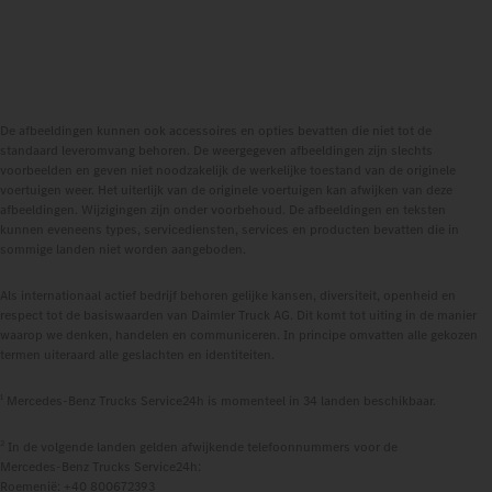
De afbeeldingen kunnen ook accessoires en opties bevatten die niet tot de
standaard leveromvang behoren. De weergegeven afbeeldingen zijn slechts
voorbeelden en geven niet noodzakelijk de werkelijke toestand van de originele
voertuigen weer. Het uiterlijk van de originele voertuigen kan afwijken van deze
afbeeldingen. Wijzigingen zijn onder voorbehoud. De afbeeldingen en teksten
kunnen eveneens types, servicediensten, services en producten bevatten die in
sommige landen niet worden aangeboden.
Als internationaal actief bedrijf behoren gelijke kansen, diversiteit, openheid en
respect tot de basiswaarden van Daimler Truck AG. Dit komt tot uiting in de manier
waarop we denken, handelen en communiceren. In principe omvatten alle gekozen
termen uiteraard alle geslachten en identiteiten.
1
Mercedes‑Benz Trucks Service24h is momenteel in 34 landen beschikbaar.
2
In de volgende landen gelden afwijkende telefoonnummers voor de
Mercedes‑Benz Trucks Service24h:
Roemenië: +40 800672393