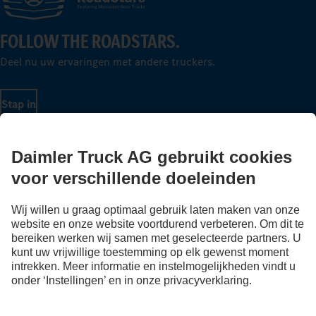
FOLLOW THE ROADSTARS.
Deel nu uw ervaringen met andere truckers.
Stap in
LANGUAGE
NL
FR
Aanbieder
Privacyverklaringen
Wettelijke bepalingen