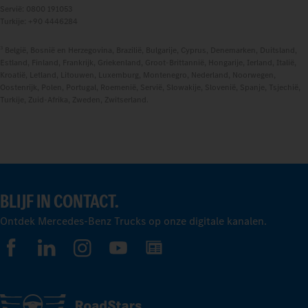
Servië: 0800 191053
Turkije: +90 4446284
3
België, Bosnië en Herzegovina, Brazilië, Bulgarije, Cyprus, Denemarken, Duitsland,
Estland, Finland, Frankrijk, Griekenland, Groot-Brittannië, Hongarije, Ierland, Italië,
Kroatië, Letland, Litouwen, Luxemburg, Montenegro, Nederland, Noorwegen,
Oostenrijk, Polen, Portugal, Roemenië, Servië, Slowakije, Slovenië, Spanje, Tsjechië,
Turkije, Zuid-Afrika, Zweden, Zwitserland.
BLIJF IN CONTACT.
Ontdek Mercedes-Benz Trucks op onze digitale kanalen.