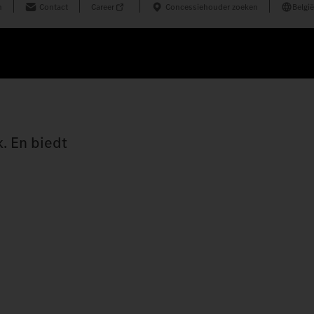
n
Contact
Career
Concessiehouder zoeken
België
. En biedt