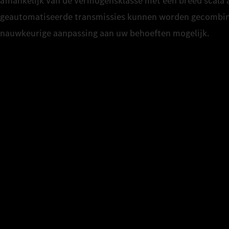
afhankelijk van de vermogensklasse met een breed scala
geautomatiseerde transmissies kunnen worden gecombin
nauwkeurige aanpassing aan uw behoeften mogelijk.