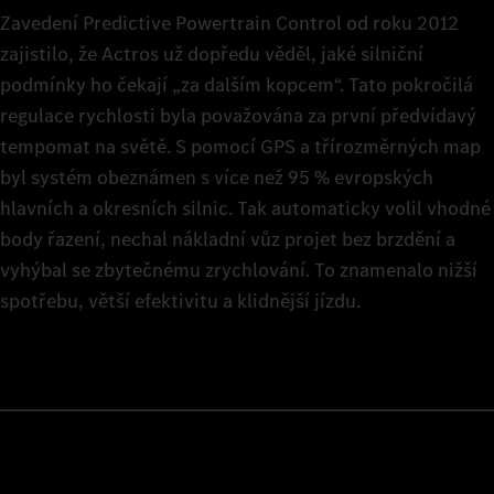
Zavedení Predictive Powertrain Control od roku 2012
zajistilo, že Actros už dopředu věděl, jaké silniční
podmínky ho čekají „za dalším kopcem“. Tato pokročilá
regulace rychlosti byla považována za první předvídavý
tempomat na světě. S pomocí GPS a třírozměrných map
byl systém obeznámen s více než 95 % evropských
hlavních a okresních silnic. Tak automaticky volil vhodné
body řazení, nechal nákladní vůz projet bez brzdění a
vyhýbal se zbytečnému zrychlování. To znamenalo nižší
spotřebu, větší efektivitu a klidnější jízdu.