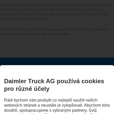
Daimler Truck AG, jako mezinárodně působící společnost, považuje rovné příležitosti,
rozmanitost, otevřenost a respekt za základní hodnoty. To ukazujeme tím, jak
myslíme, jednáme a komunikujeme. Všechny zvolené výrazy zahrnují samozřejmě
všechna pohlaví a všechny identity.
1
Asistenční systémy mohou řidiče pouze podporovat. Odpovědnost za bezpečné
řízení vozidla v plném rozsahu vždy zůstává na řidiči.
ZŮSTAŇTE S NÁMI V KONTAKTU.
Objevte Mercedes-Benz Trucks na našich digitálních
kanálech.