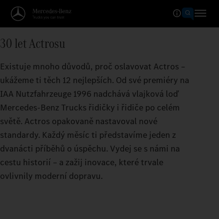
30 let Actrosu
Existuje mnoho důvodů, proč oslavovat Actros –
ukážeme ti těch 12 nejlepších. Od své premiéry na
IAA Nutzfahrzeuge 1996 nadchává vlajková loď
Mercedes‑Benz Trucks řidičky i řidiče po celém
světě. Actros opakovaně nastavoval nové
standardy. Každý měsíc ti představíme jeden z
dvanácti příběhů o úspěchu. Vydej se s námi na
cestu historií – a zažij inovace, které trvale
ovlivnily moderní dopravu.