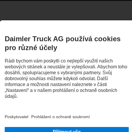
Na vyobrazeních a v textech mohou být uvedeny také příplatkové výbavy a
příslušenství, které nejsou součástí standardní dodávky. Poskytnutá vyobrazení jsou
jen příklady a neodráží skutečný stav originálních vozidel. Vzhled originálních vozidel
se od těchto vyobrazení může lišit. Změny vyhrazeny. Vyobrazení a texty mohou
obsahovat také typy, služby pro zákazníky, služby a výrobky, které nejsou v
jednotlivých zemích nabízeny.
Daimler Truck AG, jako mezinárodně působící společnost, považuje rovné příležitosti,
rozmanitost, otevřenost a respekt za základní hodnoty. To ukazujeme tím, jak
myslíme, jednáme a komunikujeme. Všechny zvolené výrazy zahrnují samozřejmě
všechna pohlaví a všechny identity.
1
Produkty Daimler Truck Financial Services nejsou k dispozici ve všech zemích.
Dostupnost na příslušném trhu lze ověřit u prodejce.
2
Asistenční systémy mohou řidiče pouze podporovat. Odpovědnost za bezpečné
řízení vozidla nese i nadále v plném rozsahu řidič.