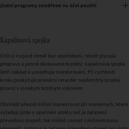
Jízdní programy zaměřené na účel použití
Kapalinová spojka
Citlivý rozjezd téměř bez opotřebení, téměř plynulá
přeprava a jemně dávkované brzdění: kapalinová spojka
šetří náklad a usnadňuje manévrování. Při rychlosti
kroku poskytuje primární retardér nepřetržitý brzdný
provoz s vysokým brzdným výkonem.
Relaxační přestávky i na namáhavých cestách: můžete si vybrat
ze dvou prostorných možností, mezi kabinou řidiče GigaSpace a
Připojitelné jízdní režimy usnadní ještě preciznější řízení těžkého
Obzvlášť přesně můžeš manévrovat při manévrech, které
kabinou řidiče BigSpace.
nákladního vozidla. Ať už při jízdách naprázdno nebo při
vyžadují jízdu v opačném směru než je zařazený
vysokém zatížení v náročném terénu: nastavte svůj Actros
převodový stupeň: tak můžeš couvat s milimetrovou
L do 500 t během jízdy přesně na takový režim, který vyžaduje
přesností, zatímco je zařazen převodový stupeň pro jízdu