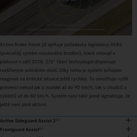
Active Brake Assist již splňuje požadavky legislativy AEBS
(pokročilý systém nouzového brzdění), která vstoupí v
platnost v září 2028. 270° fúzní technologie disponuje
rozšířeným snímáním okolí. Díky tomu je systém schopen
reagovat na kritické situace ještě rychleji. To umožňuje vyšší
prevenci nehod jak u vozidel až do 90 km/h, tak u chodců a
cyklistů až do 60 km/h. Systém nyní také jasně signalizuje, že
ještě není plně aktivní.
Active Sideguard Assist 2
2,3
Frontguard Assist
2,3