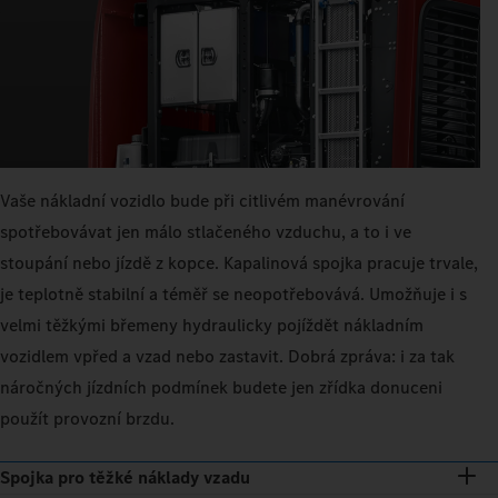
Vaše nákladní vozidlo bude při citlivém manévrování
spotřebovávat jen málo stlačeného vzduchu, a to i ve
stoupání nebo jízdě z kopce. Kapalinová spojka pracuje trvale,
je teplotně stabilní a téměř se neopotřebovává. Umožňuje i s
velmi těžkými břemeny hydraulicky pojíždět nákladním
vozidlem vpřed a vzad nebo zastavit. Dobrá zpráva: i za tak
náročných jízdních podmínek budete jen zřídka donuceni
použít provozní brzdu.
Spojka pro těžké náklady vzadu