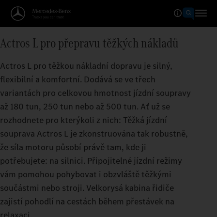
Actros L pro přepravu těžkých nákladů
Actros L pro těžkou nákladní dopravu je silný,
flexibilní a komfortní. Dodává se ve třech
variantách pro celkovou hmotnost jízdní soupravy
až 180 tun, 250 tun nebo až 500 tun. Ať už se
rozhodnete pro kterýkoli z nich: Těžká jízdní
souprava Actros L je zkonstruována tak robustně,
že síla motoru působí právě tam, kde ji
potřebujete: na silnici. Připojitelné jízdní režimy
vám pomohou pohybovat i obzvláště těžkými
součástmi nebo stroji. Velkorysá kabina řidiče
zajistí pohodlí na cestách během přestávek na
relaxaci.