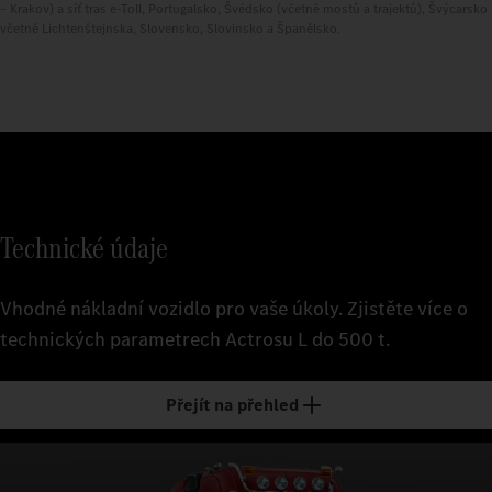
– Krakov) a síť tras e-Toll, Portugalsko, Švédsko (včetně mostů a trajektů), Švýcarsko
včetně Lichtenštejnska, Slovensko, Slovinsko a Španělsko.
Technické údaje
Vhodné nákladní vozidlo pro vaše úkoly. Zjistěte více o
technických parametrech Actrosu L do 500 t.
Přejít na přehled