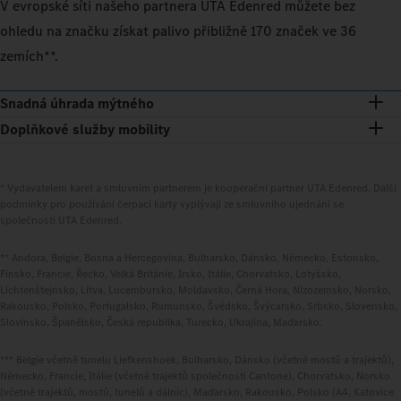
V evropské síti našeho partnera UTA Edenred můžete bez
ohledu na značku získat palivo přibližně 170 značek ve 36
zemích**.
Snadná úhrada mýtného
Doplňkové služby mobility
* Vydavatelem karet a smluvním partnerem je kooperační partner UTA Edenred. Další
podmínky pro používání čerpací karty vyplývají ze smluvního ujednání se
společností UTA Edenred.
** Andora, Belgie, Bosna a Hercegovina, Bulharsko, Dánsko, Německo, Estonsko,
Finsko, Francie, Řecko, Velká Británie, Irsko, Itálie, Chorvatsko, Lotyšsko,
Lichtenštejnsko, Litva, Lucembursko, Moldavsko, Černá Hora, Nizozemsko, Norsko,
Rakousko, Polsko, Portugalsko, Rumunsko, Švédsko, Švýcarsko, Srbsko, Slovensko,
Slovinsko, Španělsko, Česká republika, Turecko, Ukrajina, Maďarsko.
*** Belgie včetně tunelu Liefkenshoek, Bulharsko, Dánsko (včetně mostů a trajektů),
Německo, Francie, Itálie (včetně trajektů společnosti Cantone), Chorvatsko, Norsko
(včetně trajektů, mostů, tunelů a dálnic), Maďarsko, Rakousko, Polsko (A4, Katovice