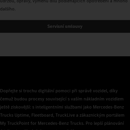
údržbu, opravy, výměnu dílů podléhajících opotřebení a mnoho
dalšího.
Servisní smlouvy
Dopřejte si trochu digitální pomoci při správě vozidel, díky
čemuž budou procesy související s vaším nákladním vozidlem
ještě ziskovější: s inteligentními službami jako Mercedes‑Benz
Trucks Uptime, Fleetboard, TruckLive a zákaznickým portálem
My TruckPoint for Mercedes‑Benz Trucks. Pro lepší plánování