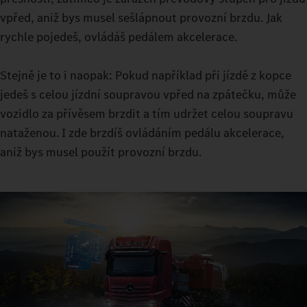
vaše aktuální jízda. S ECO, HEAVY nebo MANUAL máte k
vpřed, aniž bys musel sešlápnout provozní brzdu. Jak
dispozici tři možnosti. Citlivé manévry zvládnete díky
rychle pojedeš, ovládáš pedálem akcelerace.
kapalinové spojce v režimu manévrování: protože s konstantním
pohonem můžete manévrovat i s velmi těžkými břemeny téměř
Stejně je to i naopak: Pokud například při jízdě z kopce
bez opotřebení spojky pro rozjezd vozidla.
jedeš s celou jízdní soupravou vpřed na zpátečku, může
vozidlo za přívěsem brzdit a tím udržet celou soupravu
nataženou. I zde brzdíš ovládáním pedálu akcelerace,
aniž bys musel použít provozní brzdu.