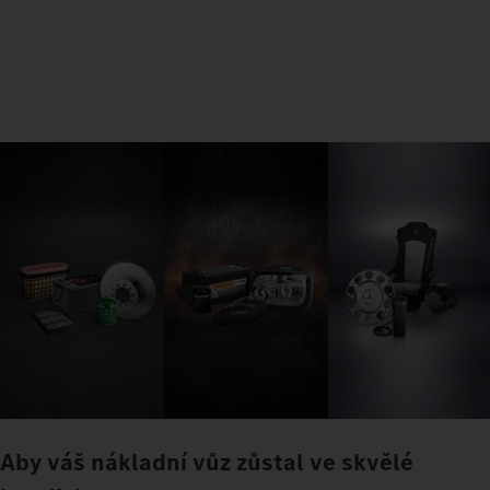
Aby váš nákladní vůz zůstal ve skvělé