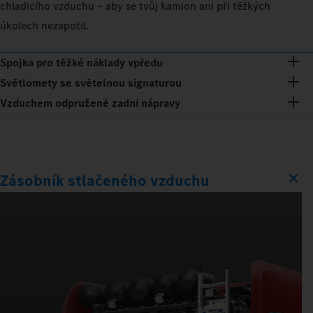
chladicího vzduchu – aby se tvůj kamion ani při těžkých
úkolech nezapotil.
Spojka pro těžké náklady vpředu
Světlomety se světelnou signaturou
Vzduchem odpružené zadní nápravy
Zásobník stlačeného vzduchu