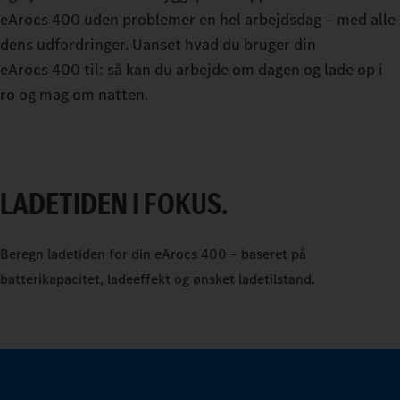
eArocs 400 uden problemer en hel arbejdsdag – med alle
dens udfordringer. Uanset hvad du bruger din
eArocs 400 til: så kan du arbejde om dagen og lade op i
ro og mag om natten.
LADETIDEN I FOKUS.
0
Beregn ladetiden for din eArocs 400 – baseret på
batterikapacitet, ladeeffekt og ønsket ladetilstand.
1
2