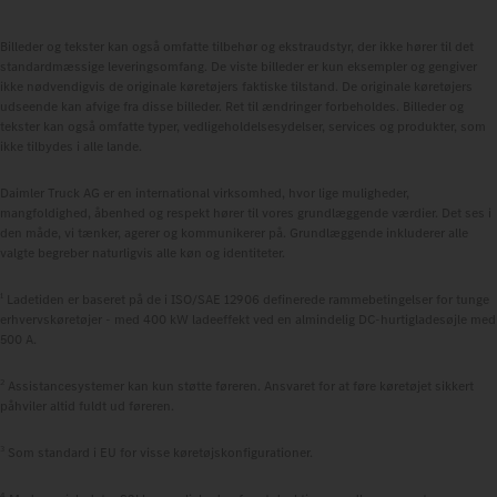
Billeder og tekster kan også omfatte tilbehør og ekstraudstyr, der ikke hører til det
standardmæssige leveringsomfang. De viste billeder er kun eksempler og gengiver
ikke nødvendigvis de originale køretøjers faktiske tilstand. De originale køretøjers
udseende kan afvige fra disse billeder. Ret til ændringer forbeholdes. Billeder og
tekster kan også omfatte typer, vedligeholdelsesydelser, services og produkter, som
ikke tilbydes i alle lande.
Daimler Truck AG er en international virksomhed, hvor lige muligheder,
mangfoldighed, åbenhed og respekt hører til vores grundlæggende værdier. Det ses i
den måde, vi tænker, agerer og kommunikerer på. Grundlæggende inkluderer alle
valgte begreber naturligvis alle køn og identiteter.
1
Ladetiden er baseret på de i ISO/SAE 12906 definerede rammebetingelser for tunge
erhvervskøretøjer - med 400 kW ladeeffekt ved en almindelig DC-hurtigladesøjle med
500 A.
2
Assistancesystemer kan kun støtte føreren. Ansvaret for at føre køretøjet sikkert
påhviler altid fuldt ud føreren.
3
Som standard i EU for visse køretøjskonfigurationer.
4