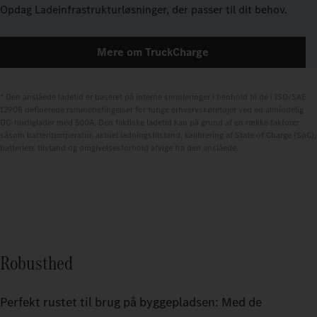
Opdag Ladeinfrastrukturløsninger, der passer til dit behov.
Mere om TruckCharge
* Den anslåede ladetid er baseret på interne simuleringer i henhold til de i ISO/SAE 
12906 definerede rammebetingelser for tunge erhvervskøretøjer ved en almindelig 
DC-hurtiglader med 500A. Den faktiske ladetid kan på grund af en række faktorer 
såsom batteritemperatur, aktuel ladningstilstand, kalibrering af State of Charge (SoC), 
batteriets tilstand og omgivelsesforhold afvige fra den anslåede.
Robusthed
Perfekt rustet til brug på byggepladsen: Med de