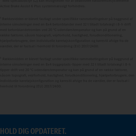
Med specialudstyr S2J kan muligheden for at deaktivere nødbremsesystemerne
Active Brake Assist 6 Plus systemmæssigt forhindres.
5
Rækkevidden er blevet fastlagt under specifikke rammebetingelser på baggrund af
interne simuleringer med en 8x4 betonblander med 32 t tilladt totalvægt i 8‑h drift
med betonblandetromlen ved 20 °C udendørstemperatur og kan på grund af en
række faktorer, såsom topografi, vejrforhold, hastighed, forudkonditionering,
hjælpeforbrugere, den individuelle køretøjskonfiguration og kørestil afvige fra de
værdier, der er fastsat i henhold til forordning (EU) 2017/2400.
6
Rækkevidden er blevet fastlagt under specifikke rammebetingelser på baggrund af
interne simuleringer med en 8x4 byggeplads-tipper med 32 t tilladt totalvægt i 8‑h
tipper-drift ved 20 °C udendørstemperatur og kan på grund af en række faktorer,
såsom topografi, vejrforhold, hastighed, forudkonditionering, hjælpeforbrugere, den
individuelle køretøjskonfiguration og kørestil afvige fra de værdier, der er fastsat i
henhold til forordning (EU) 2017/2400.
HOLD DIG OPDATERET.