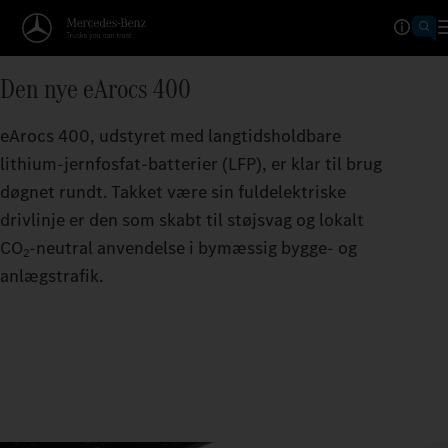
4
5
6
Den nye eArocs 400
7
eArocs 400, udstyret med langtidsholdbare
8
lithium-jernfosfat-batterier (LFP), er klar til brug
9
døgnet rundt. Takket være sin fuldelektriske
drivlinje er den som skabt til støjsvag og lokalt
CO
‑neutral anvendelse i bymæssig bygge- og
2
anlægstrafik.