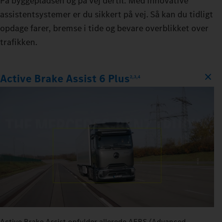
På byggepladsen og på vej dertil: Med innovative
assistentsystemer er du sikkert på vej. Så kan du tidligt
opdage farer, bremse i tide og bevare overblikket over
trafikken.
Active Brake Assist 6 Plus
2,3,4
Active Brake Assist opfylder allerede AEBS (Advanced