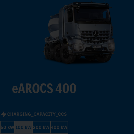
3
4
5
6
7
8
9
eAROCS 400
CHARGING_CAPACITY_CCS
50 kW
100 kW
200 kW
400 kW