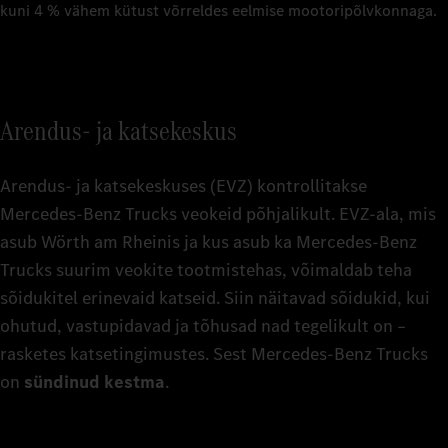
kuni 4 % vähem kütust võrreldes eelmise mootoripõlvkonnaga.
Arendus- ja katsekeskus
Arendus- ja katsekeskuses (EVZ) kontrollitakse
Mercedes-Benz Trucks veokeid põhjalikult. EVZ-ala, mis
asub Wörth am Rheinis ja kus asub ka Mercedes-Benz
Trucks suurim veokite tootmistehas, võimaldab teha
sõidukitel erinevaid katseid. Siin näitavad sõidukid, kui
ohutud, vastupidavad ja tõhusad nad tegelikult on –
rasketes katsetingimustes. Sest Mercedes-Benz Trucks
on
sündinud kestma
.