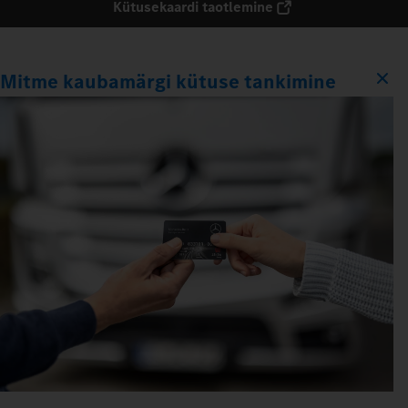
Kütusekaardi taotlemine
Mitme kaubamärgi kütuse tankimine