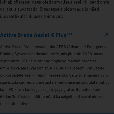
juhiabisüsteemidega oled turvaliselt teel. Nii saad ohte
varakult tuvastada, õigeaegselt pidurdada ja näed
ülevaatlikult liikluses toimuvat.
Active Brake Assist 6 Plus
2,3,4
Active Brake Assist vastab juba AEBS (Advanced Emergency
Braking System) seadusandlusele, mis jõustub 2028. aasta
septembris. 270° fusiotehnoloogia võimaldab paremat
ümbritseva ala tuvastamist. Nii suudab süsteem kriitilistele
olukordadele veel kiiremini reageerida. Selle tulemusena võib
saavutada suurema õnnetuste ennetamise nii sõidukite puhul
kuni 90 km/h kui ka jalakäijate ja jalgratturite puhul kuni
60 km/h. Süsteem näitab nüüd ka selgelt, kui see ei ole veel
täielikult aktiivne.