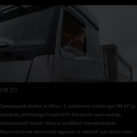
OM 471
Samaaegselt jõuline ja tõhus: 3. põlvkonna mootoriga OM 471 ja
ülekande juhtimisega PowerShift Advanced saad veokiga
dünaamiliselt kohalt võtta ja tundlikult manööverdada.
Mootorisisesed täiustused tagavad, et säästad igal sõidul raha –