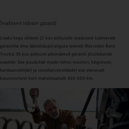
Seadusest tulenev garantii
Lisaks kogu sõiduki 12 kuu pikkusele seadusest tulenevale
garantiile ilma läbisõidupiiranguta laieneb Mercedes‑Benz
Trucksi 36 kuu pikkune pikendatud garantii jõuülekande
osadele. See puudutab osade rühmi mootori, käigukasti,
kardaanvõlli(de) ja veosilla(veosildade) alal olenevalt
kasutusviisist kuni maksimaalselt 450 000 km.