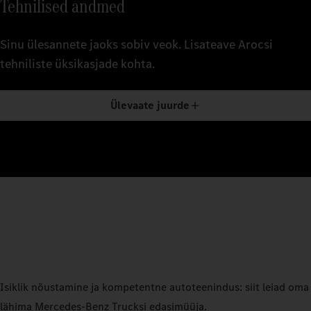
Tehnilised andmed
Sinu ülesannete jaoks sobiv veok. Lisateave Arocsi
tehniliste üksikasjade kohta.
Ülevaate juurde
Isiklik nõustamine ja kompetentne autoteenindus: siit leiad oma
lähima Mercedes‑Benz Trucksi edasimüüja.