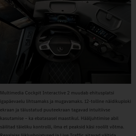
Multimedia Cockpit Interactive 2 muudab ehitusplatsi
igapäevaelu lihtsamaks ja mugavamaks. 12-tolline näidikuploki
ekraan ja täiustatud puuteekraan tagavad intuitiivse
kasutamise – ka ebatasasel maastikul. Hääljuhtimise abil
säilitad täieliku kontrolli, ilma et peaksid käsi roolilt võtma.
Reaalajas liiklushoiatused ja Live Traffic aitavad vältida