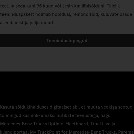
teel. Ja seda kuni 96 kuud või 1 mln km läbisõiduni. Täielik
teeninduspakett hõlmab hooldusi, remonditöid, kuluvate osade
asendamist ja palju muud.
Teeninduslepingud
Kasuta sõidukihalduses digitaalset abi, et muuta veokiga seotud
toimingud kasumlikumaks: nutikate teenustega, nagu
Mercedes‑Benz Trucks Uptime, Fleetboard, TruckLive ja
kliendiportaal My TruckPoint for Mercedes‑Benz Trucks. Parema