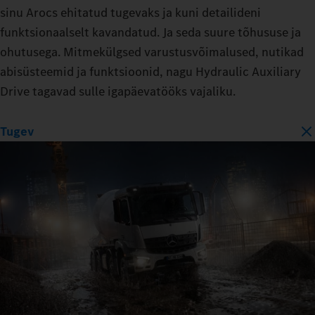
sinu Arocs ehitatud tugevaks ja kuni detailideni
funktsionaalselt kavandatud. Ja seda suure tõhususe ja
ohutusega. Mitmekülgsed varustusvõimalused, nutikad
abisüsteemid ja funktsioonid, nagu Hydraulic Auxiliary
Drive tagavad sulle igapäevatööks vajaliku.
Tugev