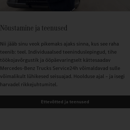
Nõustamine ja teenused
Nii jääb sinu veok pikemaks ajaks sinna, kus see raha
teenib: teel. Individuaalsed teeninduslepingud, tihe
töökojavõrgustik ja ööpäevaringselt kättesaadav
Mercedes-Benz Trucks Service24h võimaldavad sulle
võimalikult lühikesed seisuajad. Hoolduse ajal – ja isegi
harvadel rikkejuhtumitel.
Ettevõtted ja teenused