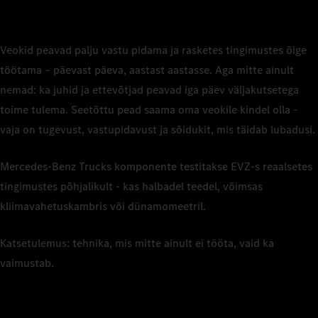
Veokid peavad palju vastu pidama ja rasketes tingimustes õige
töötama – päevast päeva, aastast aastasse. Aga mitte ainult
nemad: ka juhid ja ettevõtjad peavad iga päev väljakutsetega
toime tulema. Seetõttu pead saama oma veokile kindel olla -
vaja on tugevust, vastupidavust ja sõidukit, mis täidab lubadusi.
Mercedes-Benz Trucks komponente testitakse EVZ-s reaalsetes
tingimustes põhjalikult - kas halbadel teedel, võimsas
kliimavahetuskambris või dünamomeetril.
Katsetulemus: tehnika, mis mitte ainult ei tööta, vaid ka
vaimustab.