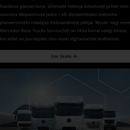
hoolduse planeerimise, lühemate töökoja külastuste ja teel olles
suurema läbipaistvuse jaoks – või dünaamiliseks teekonna
planeerimiseks reaalajas liiklusandmete põhjal. Muide: isegi meie
Mercedes‑Benz Trucks Service24h on rikke korral veelgi kiirem,
kui sellel on juurdepääs sinu veoki digitaalsetele andmetele.
Loe lisaks