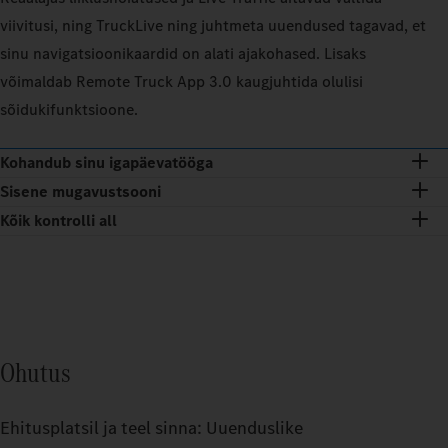
viivitusi, ning TruckLive ning juhtmeta uuendused tagavad, et
sinu navigatsioonikaardid on alati ajakohased. Lisaks
võimaldab Remote Truck App 3.0 kaugjuhtida olulisi
sõidukifunktsioone.
Kohandub sinu igapäevatööga
Sisene mugavustsooni
Kõik kontrolli all
Ohutus
Ehitusplatsil ja teel sinna: Uuenduslike