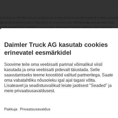
Joonised ja tekstid võivad sisaldada ka seeriaviisilisse tarnekomplekti mittekuuluvaid
tarvikuid ja erivarustust. Kujutatud joonised on vaid näitlikud ega pruugi kajastada
originaalsõidukite tegelikku seisukorda. Originaalsõidukite välimus võib joonistel
kujutatust erineda. Jätame endale õiguse teha muudatusi. Joonised ja tekstid võivad
sisaldada ka selliseid tüüpe, abiteenuseid, teenuseid ja tooteid, mida mõnes riigis ei
pakuta.
Rahvusvaheliselt tegutseva ettevõttena on võrdsus, mitmekesisus, avatus ja
austus Daimler Truck AG põhiuskumused. Näitame seda oma mõtlemises,
tegutsemises ja suhtluses. Põhimõtteliselt hõlmavad kõik valitud mõisted
loomulikult kõiki sugusid ja identiteete.
1
Võrreldes mudelitega, millel ei ole Predictive Powertrain Controli.
2
Juhiabisüsteemid saavad juhte ainult toetada. Sõiduki ohutu juhtimise eest
vastutab alati täielikult juht.
3
Seeriaviisiliselt EL-is, teatud sõidukikonfiguratsioonide jaoks.
4
Erivarustusega S2J saab Active Brake Assist 6 Plus hädapidurdussüsteemide