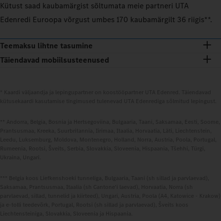
Kütust saad kaubamärgist sõltumata meie partneri UTA
Edenredi Euroopa võrgust umbes 170 kaubamärgilt 36 riigis**.
Teemaksu lihtne tasumine
Täiendavad mobiilsusteenused
* Kaardi väljaandja ja lepingupartner on koostööpartner UTA Edenred. Täiendavad
kütusekaardi kasutamise tingimused tulenevad UTA Edenrediga sõlmitud lepingust.
** Andorra, Belgia, Bosnia ja Hertsegoviina, Bulgaaria, Taani, Saksamaa, Eesti, Soome,
Prantsusmaa, Kreeka, Suurbritannia, Iirimaa, Itaalia, Horvaatia, Läti, Liechtenstein,
Leedu, Luksemburg, Moldova, Montenegro, Holland, Norra, Austria, Poola, Portugal,
Rumeenia, Rootsi, Šveits, Serbia, Slovakkia, Sloveenia, Hispaania, Tšehhi, Türgi,
Ukraina, Ungari.
*** Belgia koos Liefkenshoeki tunneliga, Bulgaaria, Taani (sh sillad ja parvlaevad),
Saksamaa, Prantsusmaa, Itaalia (sh Cantone'i laevad), Horvaatia, Norra (sh
parvlaevad, sillad, tunnelid ja kiirteed), Ungari, Austria, Poola (A4, Katowice - Krakow)
ja e-tolli teedevõrk, Portugal, Rootsi (sh sillad ja parvlaevad), Šveits koos
Liechtensteiniga, Slovakkia, Sloveenia ja Hispaania.