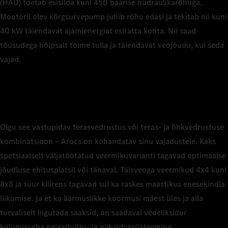
(HAD) toetab esisilda kuni 450 baarise hüdraulikarõhuga.
Mootoril olev kõrgsurvepump juhib rõhu edasi ja tekitab nii kuni
40 kW täiendavat ajamienergiat esiratta kohta. Nii saad
tõusudega hõlpsalt toime tulla ja täiendavat veojõudu, kui seda
vajad.
Olgu see vastupidav terasvedrustus või teras- ja õhkvedrustuse
kombinatsioon – Arocs on kohandatav sinu vajadustele. Kaks
spetsiaalselt väljatöötatud veermikuvarianti tagavad optimaalse
jõudluse ehitusplatsil või tänaval. Täisveoga veermikud 4x4 kuni
8x8 ja suur kliirens tagavad sul ka raskes maastikus enesekindla
liikumise. Ja et ka äärmuslikke koormusi mäest üles ja alla
turvaliselt liigutada saaksid, on saadaval vedeliksidur
kulumisvaba paigaltvõtu- ja pidurdussüsteemina.