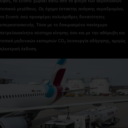
ύψος, το Econic χωράει κάτω από τα φτερά των αεροπλάνων
τυπικού μεγέθους. Ως όχημα έκτακτης ανάγκης αεροδρομίου,
το Econic σού προσφέρει πολυάριθμες δυνατότητες
υπερκατασκευής. Τόσο με το δοκιμασμένο πανίσχυρο
πετρελαιοκίνητο σύστημα κίνησης όσο και με την αθόρυβη και
τοπικά μηδενικών εκπομπών CO
λειτουργία οδήγησης, αμιγώς
2
ηλεκτρική έκδοση.