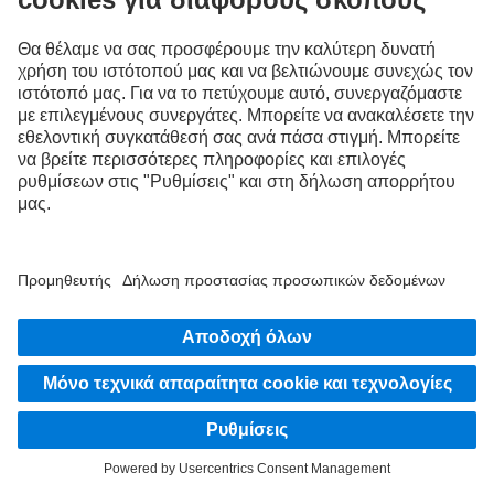
Οι εικόνες και τα κείμενα μπορεί να περιέχουν αξεσουάρ και προαιρετικό εξοπλισμό
που δεν ανήκουν στον βασικό παραδοτέο εξοπλισμό. Οι εικόνες είναι ενδεικτικές
και είναι πιθανό να μην αντικατοπτρίζουν την πραγματική κατάσταση του οχήματος.
Η εμφάνιση του οχήματος μπορεί να διαφέρει από τις εικόνες. Με την επιφύλαξη
αλλαγών. Στις εικόνες και τα κείμενα ενδέχεται επίσης να περιέχονται τύποι,
υπηρεσίες υποστήριξης, υπηρεσίες και προϊόντα που δεν διατίθενται σε ορισμένες
χώρες.
Ως διεθνώς δραστηριοποιούμενη εταιρεία, η ισότητα των ευκαιριών, η
ποικιλομορφία, η δεκτικότητα και ο σεβασμός συγκαταλέγονται στις βασικές
πεποιθήσεις της Daimler Truck AG. Αυτό το δείχνουμε με τον τρόπο που
σκεφτόμαστε, ενεργούμε και επικοινωνούμε. Κατά κανόνα, όλοι οι επιλεγμένοι όροι
περιλαμβάνουν φυσικά όλα τα φύλα και τις ταυτότητες.
ΜΕΊΝΕ ΣΕ ΕΠΑΦΉ.