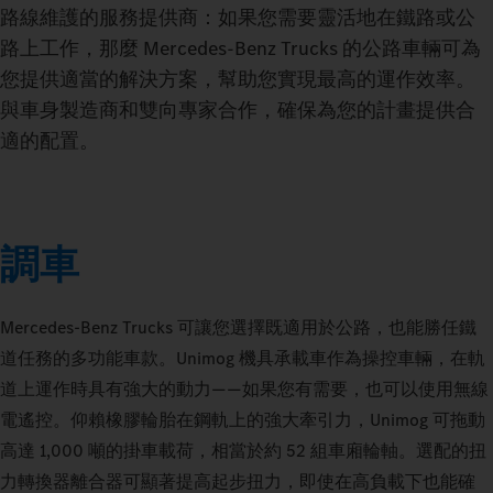
路線維護的服務提供商：如果您需要靈活地在鐵路或公
路上工作，那麼 Mercedes‑Benz Trucks 的公路車輛可為
您提供適當的解決方案，幫助您實現最高的運作效率。
與車身製造商和雙向專家合作，確保為您的計畫提供合
適的配置。
調車
Mercedes‑Benz Trucks 可讓您選擇既適用於公路，也能勝任鐵
道任務的多功能車款。Unimog 機具承載車作為操控車輛，在軌
道上運作時具有強大的動力——如果您有需要，也可以使用無線
電遙控。仰賴橡膠輪胎在鋼軌上的強大牽引力，Unimog 可拖動
高達 1,000 噸的掛車載荷，相當於約 52 組車廂輪軸。選配的扭
力轉換器離合器可顯著提高起步扭力，即使在高負載下也能確