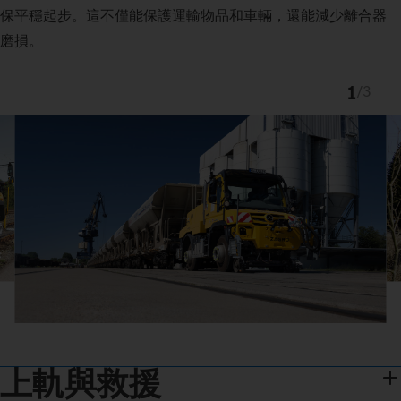
保平穩起步。這不僅能保護運輸物品和車輛，還能減少離合器
磨損。
1
/
3
上軌與救援