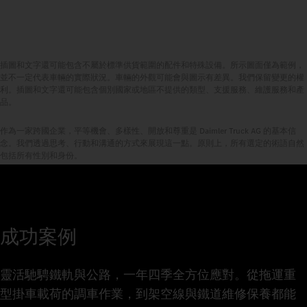
插圖和文字還可能包含不屬於標準供貨範圍的配件和特殊設備。所示圖面僅為範例，
並不一定代表車輛的實際狀況。車輛的外觀可能會與圖示有差異。我們保留變更的權
利。插圖和文字還可能包含個別國家或地區不提供的類型、支援服務、維護服務和產
品。
作為一家跨國企業，平等機會、多樣性、開放和尊重是 Daimler Truck AG 的基本信
念。我們透過思考、行動和溝通的方式來展現這一點。原則上，所有選定的術語自然
包括所有性別和身份。
成功案例
靈活馳騁鐵軌與公路，一年四季全方位應對。從拖運重
型掛車載荷的調車作業，到架空線與鐵道維修保養都能