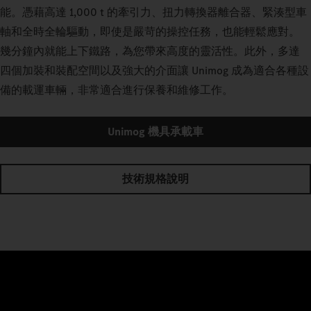
能。憑藉高達 1,000 t 的牽引力、扭力轉換器離合器、緊湊型車
軸和全時全輪驅動，即使是嚴苛的操控任務，也能輕鬆應對。
幾分鐘內就能上下鐵路，為您帶來高度的靈活性。此外，多達
四個加裝和裝配空間以及強大的介面讓 Unimog 成為適合各種設
備的載運車輛，非常適合進行保養和維修工作。
Unimog 機具承載車
技術規格說明