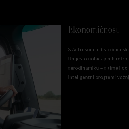
Ekonomičnost
S Actrosom u distribucijs
Umjesto uobičajenih retr
aerodinamiku – a time i do 
inteligentni programi vož