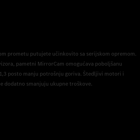
kom prometu putujete učinkovito sa serijskom opremom.
ovizora, pametni MirrorCam omogućava poboljšanu
1,3 posto manju potrošnju goriva. Štedljivi motori i
nje dodatno smanjuju ukupne troškove.