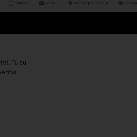
Ponuđač
Kontakt
Pretraga prodavatelja
Hrvatska
met. Tu su
zvedba