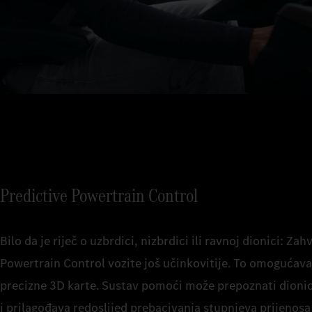
Predictive Powertrain Control
Bilo da je riječ o uzbrdici, nizbrdici ili ravnoj dionici: Za
Powertrain Control vozite još učinkovitije. To omogućavaj
precizne 3D karte. Sustav pomoći može prepoznati dioni
i prilagođava redoslijed prebacivanja stupnjeva prijenosa 