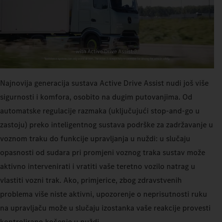
Najnovija generacija sustava Active Drive Assist nudi još više
sigurnosti i komfora, osobito na dugim putovanjima. Od
automatske regulacije razmaka (uključujući stop-and-go u
zastoju) preko inteligentnog sustava podrške za zadržavanje u
voznom traku do funkcije upravljanja u nuždi: u slučaju
opasnosti od sudara pri promjeni voznog traka sustav može
aktivno intervenirati i vratiti vaše teretno vozilo natrag u
vlastiti vozni trak. Ako, primjerice, zbog zdravstvenih
problema više niste aktivni, upozorenje o neprisutnosti ruku
na upravljaču može u slučaju izostanka vaše reakcije provesti
kontrolirano kočenje u nuždi.