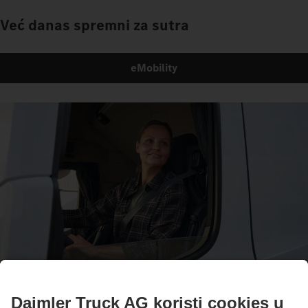
Već danas spremni za sutra
eMobility
Zajedno na putu