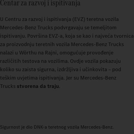
Centar za razvoj i ispitivanja
U Centru za razvoj i ispitivanja (EVZ) teretna vozila
Mercedes-Benz Trucks podvrgavaju se temeljitom
ispitivanju. Površina EVZ-a, koja se kao i najveća tvornica
za proizvodnju teretnih vozila Mercedes-Benz Trucks
nalazi u Wörthu na Rajni, omogućuje provođenje
različitih testova na vozilima. Ovdje vozila pokazuju
koliko su zaista sigurna, izdržljiva i učinkovita – pod
teškim uvjetima ispitivanja. Jer su Mercedes-Benz
Trucks
stvorena da traju
.
Sigurnost je dio DNK-a teretnog vozila Mercedes‑Benz.