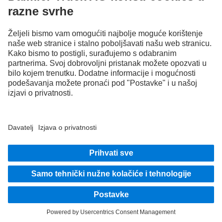
Drivers World
Prikazi i tekstovi mogu sadržavati i pribor i dodatnu opremu koja nije sastavni dio
serijske opreme vozila. Prikazi na fotografijama služe samo kao primjer i ne prikazuju
nužno stvarno stanje originalnih vozila. Izgled originalnih vozila može odstupati od
prikazanoga. Pridržavamo pravo na izmjene. Prikazi i tekstovi mogu isto tako
sadržavati tipove, usluge podrške, servisne usluge te proizvode koji nisu dio ponude
u pojedinim zemljama.
Jednake mogućnosti, raznolikost, otvorenost i poštovanje ubrajaju se u temeljna
uvjerenja međunarodno djelujuće tvrtke Daimler Truck AG. To pokazujemo načinom
na koji razmišljamo, djelujemo i komuniciramo. U načelu svi odabrani pojmovi
uključuju dakako sve rodove i identitete.
1
Sustavi pomoći mogu samo podržati vozačice i vozače. Odgovornost za sigurno