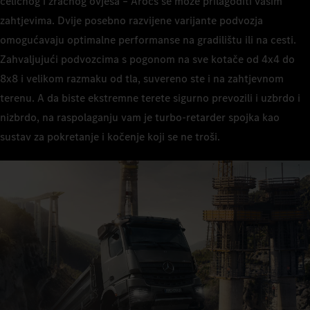
čeličnog i zračnog ovjesa – Arocs se može prilagoditi vašim
zahtjevima. Dvije posebno razvijene varijante podvozja
omogućavaju optimalne performanse na gradilištu ili na cesti.
Zahvaljujući podvozcima s pogonom na sve kotače od 4x4 do
8x8 i velikom razmaku od tla, suvereno ste i na zahtjevnom
terenu. A da biste ekstremne terete sigurno prevozili i uzbrdo i
nizbrdo, na raspolaganju vam je turbo-retarder spojka kao
sustav za pokretanje i kočenje koji se ne troši.