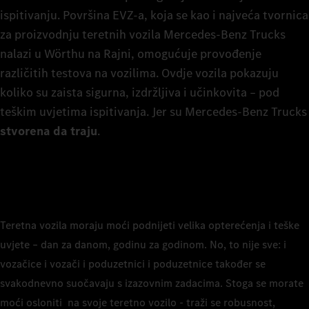
ispitivanju. Površina EVZ-a, koja se kao i najveća tvornica
za proizvodnju teretnih vozila Mercedes-Benz Trucks
nalazi u Wörthu na Rajni, omogućuje provođenje
različitih testova na vozilima. Ovdje vozila pokazuju
koliko su zaista sigurna, izdržljiva i učinkovita – pod
teškim uvjetima ispitivanja. Jer su Mercedes-Benz Trucks
stvorena da traju
.
Teretna vozila moraju moći podnijeti velika opterećenja i teške
uvjete – dan za danom, godinu za godinom. No, to nije sve: i
vozačice i vozači i poduzetnici i poduzetnice također se
svakodnevno suočavaju s izazovnim zadacima. Stoga se morate
moći osloniti na svoje teretno vozilo - traži se robusnost,