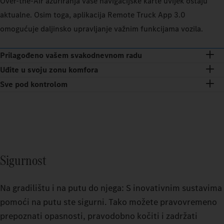
Over-the-Air ažuriranja vaše navigacijske karte uvijek ostaju
aktualne. Osim toga, aplikacija Remote Truck App 3.0
omogućuje daljinsko upravljanje važnim funkcijama vozila.
Prilagođeno vašem svakodnevnom radu
Uđite u svoju zonu komfora
Sve pod kontrolom
Sigurnost
Na gradilištu i na putu do njega: S inovativnim sustavima
pomoći na putu ste sigurni. Tako možete pravovremeno
prepoznati opasnosti, pravodobno kočiti i zadržati