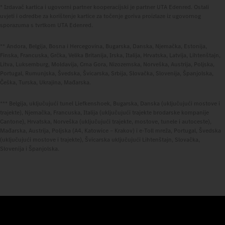
* Izdavač kartica i ugovorni partner kooperacijski je partner UTA Edenred. Ostali
uvjeti i odredbe za korištenje kartice za točenje goriva proizlaze iz ugovornog
sporazuma s tvrtkom UTA Edenred.
** Andora, Belgija, Bosna i Hercegovina, Bugarska, Danska, Njemačka, Estonija,
Finska, Francuska, Grčka, Velika Britanija, Irska, Italija, Hrvatska, Latvija, Lihtenštajn,
Litva, Luksemburg, Moldavija, Crna Gora, Nizozemska, Norveška, Austrija, Poljska,
Portugal, Rumunjska, Švedska, Švicarska, Srbija, Slovačka, Slovenija, Španjolska,
Češka, Turska, Ukrajina, Mađarska.
*** Belgija, uključujući tunel Liefkenshoek, Bugarska, Danska (uključujući mostove i
trajekte), Njemačka, Francuska, Italija (uključujući trajekte brodarske kompanije
Cantone), Hrvatska, Norveška (uključujući trajekte, mostove, tunele i autoceste),
Mađarska, Austrija, Poljska (A4, Katowice – Krakov) i e-Toll mreža, Portugal, Švedska
(uključujući mostove i trajekte), Švicarska uključujući Lihtenštajn, Slovačka,
Slovenija i Španjolska.