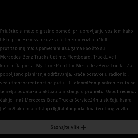
Priuštite si malo digitalne pomoći pri upravljanju vozilom kako
biste procese vezane uz svoje teretno vozilo učinili
profitabilnijima: s pametnim uslugama kao što su
Mercedes‑Benz Trucks Uptime, Fleetboard, TruckLive i
korisnički portal My TruckPoint for Mercedes‑Benz Trucks. Za
poboljšano planiranje održavanja, kraće boravke u radionici,
veću transparentnost na putu – ili dinamično planiranje ruta na
temelju podataka o aktualnom stanju u prometu. Usput rečeno:
čak je i naš Mercedes‑Benz Trucks Service24h u slučaju kvara
još brži ako ima pristup digitalnim podacima teretnog vozila.
Saznajte više