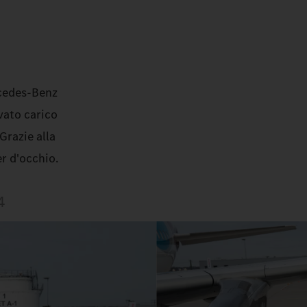
ercedes-Benz
evato carico
Grazie alla
er d'occhio.
4