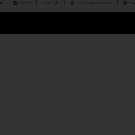
in
Contatti
Carriera
Ricerca concessionario
Italia