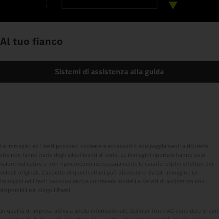
Al tuo fianco
Sistemi di assistenza alla guida
Le immagini ed i testi possono contenere accessori o equipaggiamenti a richiesta
che non fanno parte degli allestimenti di serie. Le immagini riportate hanno solo
valore indicativo e non riproducono necessariamente le caratteristiche effettive dei
veicoli originali. L'aspetto di questi ultimi può discostarsi da tali immagini. Le
immagini ed i testi possono anche contenere modelli e servizi di assistenza non
disponibili nei singoli Paesi.
In qualità di impresa attiva a livello internazionale, Daimler Truck AG considera le pari