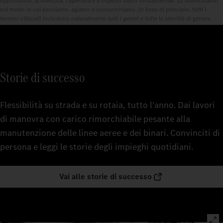
opportunità, la diversità, l'apertura e il rispetto valori fondamentali. Lo dimostriamo
nel modo in cui pensiamo, agiamo e comunichiamo. In linea di principio, tutti i
termini utilizzati includono naturalmente tutti i generi e tutte le identità di genere.
Storie di successo
Flessibilità su strada e su rotaia, tutto l'anno. Dai lavori
di manovra con carico rimorchiabile pesante alla
manutenzione delle linee aeree e dei binari. Convinciti di
persona e leggi le storie degli impieghi quotidiani.
Vai alle storie di successo