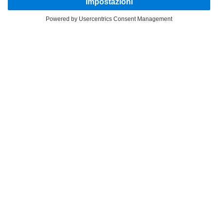
RESTA IN CONTATTO.
Scopri Mercedes-Benz Trucks sui nostri canali digitali.
FOLLOW THE ROADSTARS.
Scambia esperienze con altri camionisti.
Sali a bordo