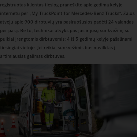
registruotas klientas tiesiog praneškite apie gedimą kelyje
internetu per „My TruckPoint for Mercedes‑Benz Trucks“. Žalos
atveju apie 900 dirbtuvių yra pasiruošusios padėti 24 valandas
per parą. Be to, technikai atvyks pas jus ir jūsų sunkvežimį su
puikiai įrengtomis dirbtuvėmis: 4 iš 5 gedimų kelyje pašalinami
tiesiogiai vietoje. Jei reikia, sunkvežimis bus nuvilktas į
artimiausias galimas dirbtuves.