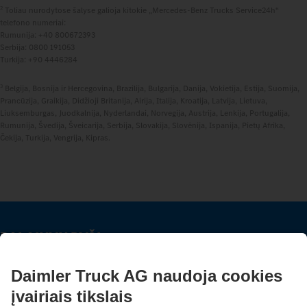
2
Toliau nurodytose šalyse galioja kitokie „Mercedes‑Benz Trucks Service24h“
telefono numeriai:
Rumunija: +40 800672393
Serbija: 0800 191053
Turkija: +90 4446284
3
Belgija, Bosnija ir Hercegovina, Brazilija, Bulgarija, Danija, Vokietija, Estija, Suomija,
Prancūzija, Graikija, Didžioji Britanija, Airija, Italija, Kroatija, Latvija, Lietuva,
Liuksemburgas, Juodkalnija, Nyderlandai, Norvegija, Austrija, Lenkija, Portugalija,
Rumunija, Švedija, Šveicarija, Serbija, Slovakija, Slovėnija, Ispanija, Pietų Afrika,
Čekija, Turkija, Vengrija, Kipras.
PALAIKYK RYŠĮ.
Atraskite Mercedes‑Benz Trucks mūsų skaitmeniniuose
kanaluose.