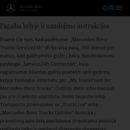
Pagalba kelyje ir naudojimo instrukcijos
Esame čia tam, kad padėtume. „Mercedes-Benz
Trucks Service24h“ dirba visą parą, 365 dienas per
metus, kad galėtumėte grįžti į kelią. Naudodamiesi
paslauga „Service24h Connected“, kaip
registruotas klientas galite pranešti apie gedimą
kelyje tiesiogiai internetu per „My TruckPoint for
Mercedes-Benz Trucks“. Didžioji dalis informacijos
jau yra iš anksto užpildyta, todėl taupote laiką.
Transporto priemonėse su „TruckLive“ arba
„Mercedes-Benz Trucks Uptime“ funkcija į
pranešimą apie žalą papildomai įtraukiama pozicija
realiuoju laiku ir naujausi diagnozės duomenys.