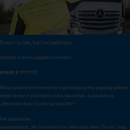
Esame čia tam, kad tau padėtume
Skubios avarinės pagalbos numeris:
1
00800 5 777 7777
2
Mūsų aptarnavimo komanda organizuoja greitą pagalbą gedimo
kelyje atveju ir pasirūpina kitais klausimais, susijusiais su
„Mercedes‑Benz Trucks Service24h“.
3
Dar paprasčiau:
naudodamiesi „My TruckPoint for Mercedes‑Benz Trucks“ kaip