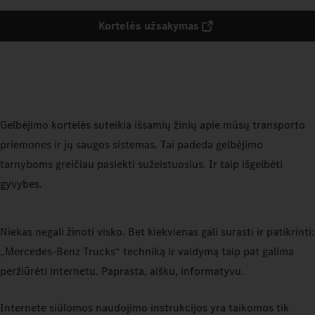
Kortelės užsakymas
Gelbėjimo kortelės suteikia išsamių žinių apie mūsų transporto
priemones ir jų saugos sistemas. Tai padeda gelbėjimo
tarnyboms greičiau pasiekti sužeistuosius. Ir taip išgelbėti
gyvybes.
Niekas negali žinoti visko. Bet kiekvienas gali surasti ir patikrinti:
„Mercedes‑Benz Trucks“ techniką ir valdymą taip pat galima
peržiūrėti internetu. Paprasta, aišku, informatyvu.
Internete siūlomos naudojimo instrukcijos yra taikomos tik