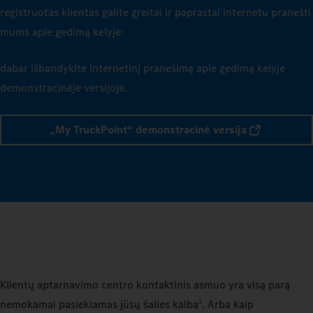
registruotas klientas galite greitai ir paprastai internetu pranešti
mums apie gedimą kelyje:
dabar išbandykite internetinį pranešimą apie gedimą kelyje
demonstracinėje versijoje.
„My TruckPoint“ demonstracinė versija
Klientų aptarnavimo centro kontaktinis asmuo yra visą parą
nemokamai pasiekiamas jūsų šalies kalba
. Arba kaip
3