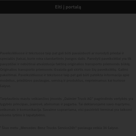
Eiti į portalą
Paveikslėliuose ir tekstuose taip pat gali būti pavaizduoti ar nurodyti priedai ir
specialūs įtaisai, kurie nėra standartinės įrangos dalis. Parodyti paveikslėliai yra tik
pavyzdžiai ir nebūtinai atvaizduoja faktinę originalios transporto priemonės būklę.
Originalios transporto priemonės išvaizda gali skirtis nuo šių paveikslėlių. Galimi
pakeitimai. Paveikslėliuose ir tekstuose taip pat gali būti pateikta informacija apie
modelius, priežiūros paslaugas, servisą ir produktus, neprieinamus kai kuriose
šalyse.
Tarptautiniu mastu veikiančios įmonės „Daimler Truck AG“ pagrindinės vertybės yra
lygybės principas, įvairovė, atvirumas ir pagarba. Tai deklaruojame savo mąstymu,
veiksmais ir komunikacija. Savaime suprantama, visi pasirinkti terminai yra taikomi
visoms lytims ir tapatybėms.
1
Šiuo metu „Mercedes‑Benz Trucks Service24h“ paslauga veikia 34 šalyse.