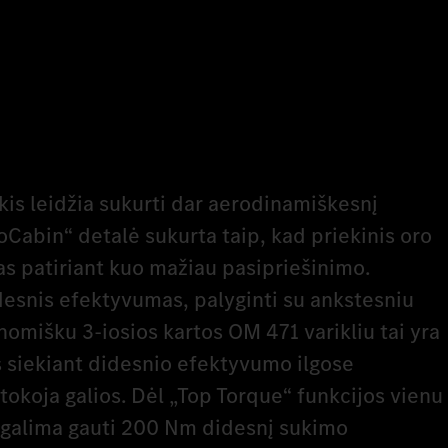
kis leidžia sukurti dar aerodinamiškesnį
oCabin“ detalė sukurta taip, kad priekinis oro
as patiriant kuo mažiau pasipriešinimo.
esnis efektyvumas, palyginti su ankstesniu
omišku 3-iosios kartos OM 471 varikliu tai yra
 siekiant didesnio efektyvumo ilgose
stokoja galios. Dėl „Top Torque“ funkcijos vienu
alima gauti 200 Nm didesnį sukimo