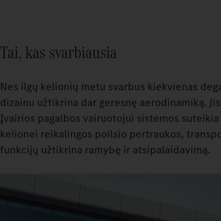
Tai, kas svarbiausia
Nes ilgų kelionių metu svarbus kiekvienas degal
dizainu užtikrina dar geresnę aerodinamiką. Ji
Įvairios pagalbos vairuotojui sistemos suteiki
kelionei reikalingos poilsio pertraukos, tran
funkcijų užtikrina ramybę ir atsipalaidavimą.