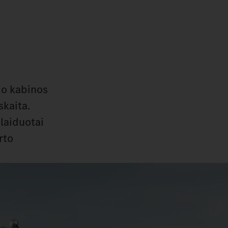
jo kabinos
skaita.
alaiduotai
rto