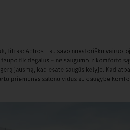
ų litras: Actros L su savo novatorišku vairuoto
s taupo tik degalus – ne saugumo ir komforto są
a gerą jausmą, kad esate saugūs kelyje. Kad atp
sporto priemonės salono vidus su daugybe komfo