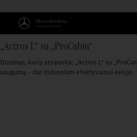
„Actros L“ su „ProCabin“
Dizainas, kuris atsiperka: „Actros L“ su „ProC
saugumą – dar didesniam efektyvumui kelyje.