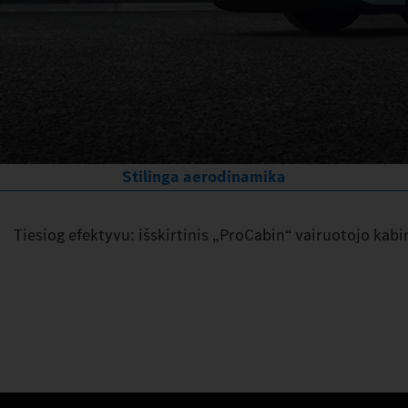
Stilinga aerodinamika
Tiesiog efektyvu: išskirtinis „ProCabin“ vairuotojo kab