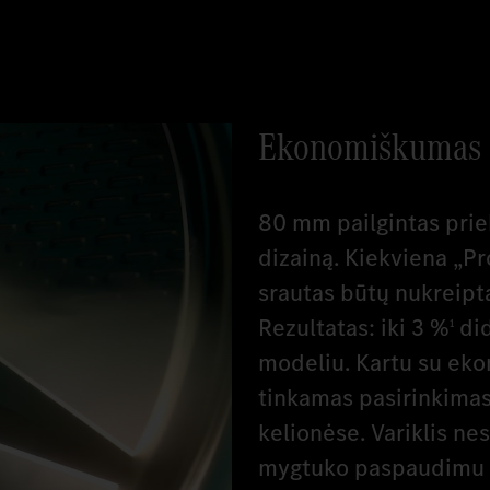
Ekonomiškumas
80 mm pailgintas prie
dizainą. Kiekviena „Pr
srautas būtų nukreipt
Rezultatas: iki 3 %
did
1
modeliu. Kartu su ekon
tinkamas pasirinkimas
kelionėse. Variklis ne
mygtuko paspaudimu g