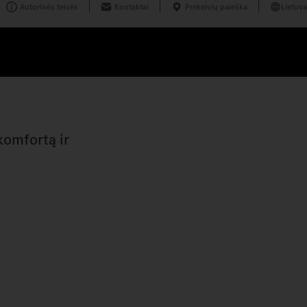
Autorinės teisės
Kontaktai
Prekeivių paieška
Lietuva
komfortą ir