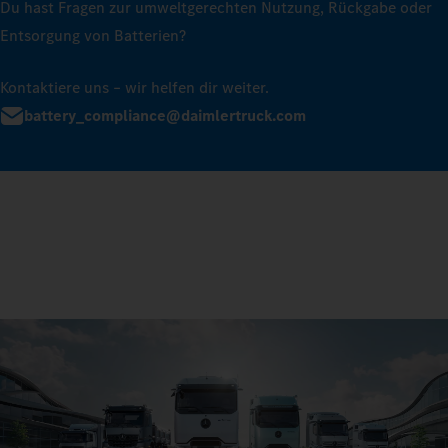
Du hast Fragen zur umweltgerechten Nutzung, Rückgabe oder
Entsorgung von Batterien?
Kontaktiere uns – wir helfen dir weiter.
battery_compliance@daimlertruck.com