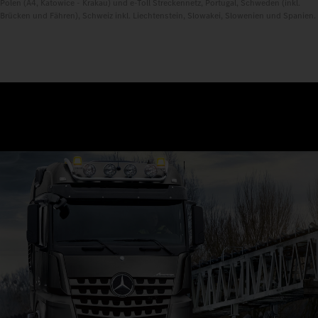
Polen (A4, Katowice - Krakau) und e-Toll Streckennetz, Portugal, Schweden (inkl.
Brücken und Fähren), Schweiz inkl. Liechtenstein, Slowakei, Slowenien und Spanien.