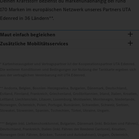
Deinen Kraftstoff beziehst du markenunabhängig bei rund
170 Marken im europäischen Netzwerk unseres Partners UTA
Edenred in 36 Ländern**.
Maut einfach begleichen
Zusätzliche Mobilitätsservices
* Kartenherausgeber und Vertragspartner ist der Kooperationspartner UTA Edenred.
Die weiteren Konditionen und Bedingungen zur Nutzung der Tankkarte ergeben sich
aus der vertraglichen Vereinbarung mit UTA Edenred.
** Andorra, Belgien, Bosnien-Herzegowina, Bulgarien, Dänemark, Deutschland,
Estland, Finnland, Frankreich, Griechenland, Großbritannien, Irland, Italien, Kroatien,
Lettland, Liechtenstein, Litauen, Luxemburg, Moldawien, Montenegro, Niederlande,
Norwegen, Österreich, Polen, Portugal, Rumänien, Schweden, Schweiz, Serbien,
Slowakei, Slowenien, Spanien, Tschechien, Türkei, Ukraine, Ungarn.
*** Belgien inkl. Liefkenshoektunnel, Bulgarien, Dänemark (inkl. Brücken und Fähren),
Deutschland, Frankreich, Italien (inkl. Fähren der Reederei Cantone), Kroatien,
Norwegen (inkl. Fähren, Brücken, Tunnel und Autobahnen), Ungarn, Österreich,