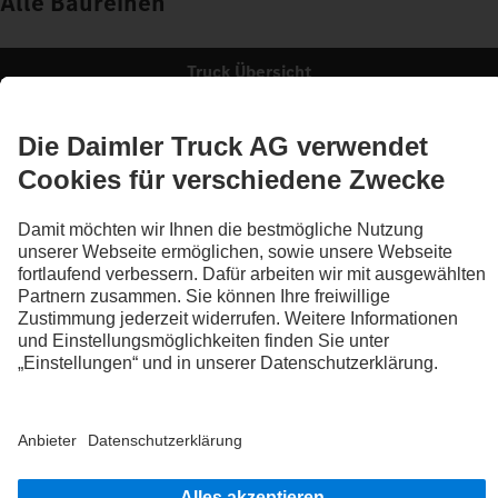
Alle Baureihen
Truck Übersicht
Die Abbildungen und Texte können auch Zubehör und Sonderausstattungen
enthalten, die nicht zum serienmäßigen Lieferumfang gehören. Die gezeigten
Abbildungen sind nur beispielhaft und geben nicht notwendigerweise den
tatsächlichen Zustand der Originalfahrzeuge wieder. Das Aussehen der
Originalfahrzeuge kann von diesen Abbildungen abweichen. Änderungen sind
vorbehalten. Die Abbildungen und Texte können ebenso Typen,
Betreuungsleistungen, Services und Produkte enthalten, die in einzelnen Ländern
nicht angeboten werden.
Als international tätiges Unternehmen zählen Chancengleichheit, Vielfalt, Offenheit
und Respekt zu den Grundüberzeugungen der Daimler Truck AG. Dies zeigen wir in
der Art und Weise, wie wir denken, handeln und kommunizieren. Grundsätzlich
schließen alle gewählten Begriffe selbstverständlich alle Geschlechter und