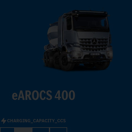
3
4
5
6
7
8
9
eAROCS 400
CHARGING_CAPACITY_CCS