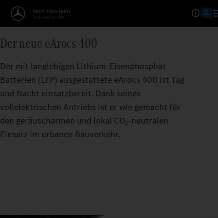
4
5
6
Der neue eArocs 400
7
Der mit langlebigen Lithium-Eisenphosphat
Batterien (LFP) ausgestattete eArocs 400 ist Tag
8
und Nacht einsatzbereit. Dank seines
9
vollelektrischen Antriebs ist er wie gemacht für
den geräuscharmen und lokal CO
‑neutralen
2
Einsatz im urbanen Bauverkehr.