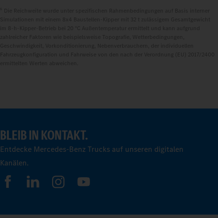
6
Die Reichweite wurde unter spezifischen Rahmenbedingungen auf Basis interner
Simulationen mit einem 8x4 Baustellen-Kipper mit 32 t zulässigem Gesamtgewicht
im 8‑h‑Kipper‑Betrieb bei 20 °C Außentemperatur ermittelt und kann aufgrund
zahlreicher Faktoren wie beispielsweise Topografie, Wetterbedingungen,
Geschwindigkeit, Vorkonditionierung, Nebenverbrauchern, der individuellen
Fahrzeugkonfiguration und Fahrweise von den nach der Verordnung (EU) 2017/2400
ermittelten Werten abweichen.
BLEIB IN KONTAKT.
Entdecke Mercedes-Benz Trucks auf unseren digitalen
Kanälen.