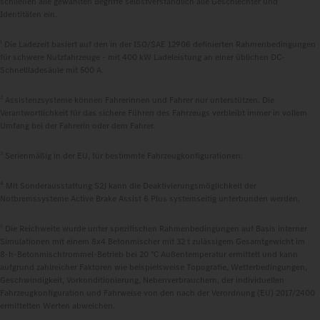
schließen alle gewählten Begriffe selbstverständlich alle Geschlechter und
Identitäten ein.
1
Die Ladezeit basiert auf den in der ISO/SAE 12906 definierten Rahmenbedingungen
für schwere Nutzfahrzeuge - mit 400 kW Ladeleistung an einer üblichen DC-
Schnellladesäule mit 500 A.
2
Assistenzsysteme können Fahrerinnen und Fahrer nur unterstützen. Die
Verantwortlichkeit für das sichere Führen des Fahrzeugs verbleibt immer in vollem
Umfang bei der Fahrerin oder dem Fahrer.
3
Serienmäßig in der EU, für bestimmte Fahrzeugkonfigurationen.
4
Mit Sonderausstattung S2J kann die Deaktivierungsmöglichkeit der
Notbremssysteme Active Brake Assist 6 Plus systemseitig unterbunden werden.
5
Die Reichweite wurde unter spezifischen Rahmenbedingungen auf Basis interner
Simulationen mit einem 8x4 Betonmischer mit 32 t zulässigem Gesamtgewicht im
8‑h‑Betonmischtrommel-Betrieb bei 20 °C Außentemperatur ermittelt und kann
aufgrund zahlreicher Faktoren wie beispielsweise Topografie, Wetterbedingungen,
Geschwindigkeit, Vorkonditionierung, Nebenverbrauchern, der individuellen
Fahrzeugkonfiguration und Fahrweise von den nach der Verordnung (EU) 2017/2400
ermittelten Werten abweichen.