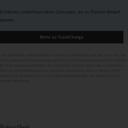
Entdecke Ladeinfrastruktur-Lösungen, die zu Deinem Bedarf
passen.
Mehr zu TruckCharge
* Die geschätzte Ladezeit basiert auf internen Simulationen nach den in der ISO/SAE 
12906 definierten Rahmenbedingungen für schwere Nutzfahrzeuge an einer üblichen 
DC-Schnellladesäule mit 500A. Die tatsächliche Ladezeit kann aufgrund zahlreicher 
Faktoren wie Batterietemperatur, aktuellem Ladezustand, State-of-Charge (SOC)-
Kalibrierung, Batteriezustand und Umgebungsbedingungen von der geschätzten 
Ladezeit abweichen.
Robustheit