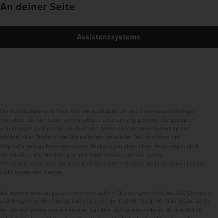
An deiner Seite
Assistenzsysteme
Die Abbildungen und Texte können auch Zubehör und Sonderausstattungen
enthalten, die nicht zum serienmäßigen Lieferumfang gehören. Die gezeigten
Abbildungen sind nur beispielhaft und geben nicht notwendigerweise den
tatsächlichen Zustand der Originalfahrzeuge wieder. Das Aussehen der
Originalfahrzeuge kann von diesen Abbildungen abweichen. Änderungen sind
vorbehalten. Die Abbildungen und Texte können ebenso Typen,
Betreuungsleistungen, Services und Produkte enthalten, die in einzelnen Ländern
nicht angeboten werden.
Als international tätiges Unternehmen zählen Chancengleichheit, Vielfalt, Offenheit
und Respekt zu den Grundüberzeugungen der Daimler Truck AG. Dies zeigen wir in
der Art und Weise, wie wir denken, handeln und kommunizieren. Grundsätzlich