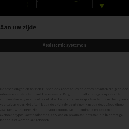
Aan uw zijde
Assistentiesystemen
De afbeeldingen en teksten kunnen ook accessoires en opties bevatten die geen deel
uitmaken van de standaard leveromvang. De getoonde afbeeldingen zijn slechts
voorbeelden en geven niet noodzakelijkerwijs de werkelijke toestand van de originele
voertuigen weer. Het uiterlijk van de originele voertuigen kan van deze afbeeldingen
afwijken. Wijzigingen zijn onder voorbehoud. De afbeeldingen en teksten kunnen
eveneens types, servicediensten, services en producten bevatten die in sommige
landen niet worden aangeboden.