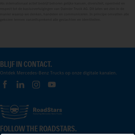
Als internationaal actief bedrijf behoren gelijke kansen, diversiteit, openheid en
respect tot de basisovertuigingen van Daimler Truck AG. Dit laten we zien in de
manier waarop we denken, handelen en communiceren. In principe omvatten alle
gekozen termen vanzelfsprekend alle geslachten en identiteiten.
BLIJF IN CONTACT.
Ontdek Mercedes-Benz Trucks op onze digitale kanalen.
FOLLOW THE ROADSTARS.