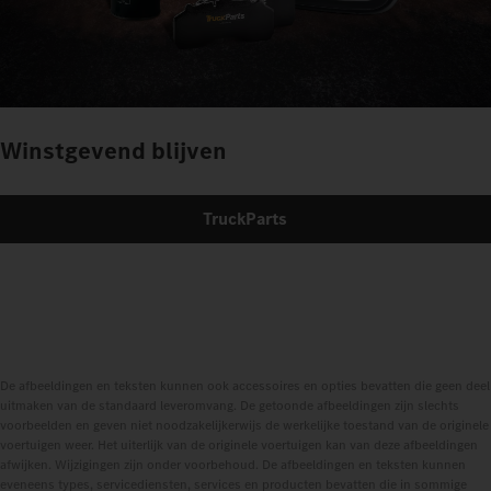
Winstgevend blijven
TruckParts
De afbeeldingen en teksten kunnen ook accessoires en opties bevatten die geen deel
uitmaken van de standaard leveromvang. De getoonde afbeeldingen zijn slechts
voorbeelden en geven niet noodzakelijkerwijs de werkelijke toestand van de originele
voertuigen weer. Het uiterlijk van de originele voertuigen kan van deze afbeeldingen
afwijken. Wijzigingen zijn onder voorbehoud. De afbeeldingen en teksten kunnen
eveneens types, servicediensten, services en producten bevatten die in sommige