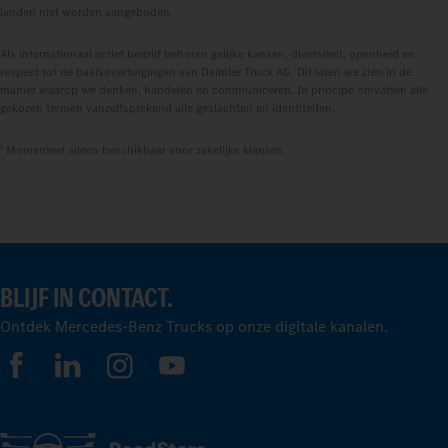
landen niet worden aangeboden.
Als internationaal actief bedrijf behoren gelijke kansen, diversiteit, openheid en
respect tot de basisovertuigingen van Daimler Truck AG. Dit laten we zien in de
manier waarop we denken, handelen en communiceren. In principe omvatten alle
gekozen termen vanzelfsprekend alle geslachten en identiteiten.
1
Momenteel alleen beschikbaar voor zakelijke klanten.
BLIJF IN CONTACT.
Ontdek Mercedes-Benz Trucks op onze digitale kanalen.